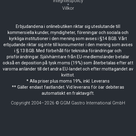
Integritetspolicy
Villkor
Erbjudandena i onlinebutiken riktar sig uteslutande till
kommersiella kunder, myndigheter, föreningar och sociala och
kyrkliga institutioner i den mening som avses i §14 BGB. Vårt
erbjudande riktar sig inte till konsumenter i den mening som avses
i § 13 BGB. Med förbehåll för tekniska förändringar och
prisförändringar. Självhämtare från EU-medlemsländer betalar
också en deposition på tysk moms (19%) som återbetalas efter att
varorna anländer till det andra EU-landet och efter mottagandet av
kvittot.
* Alla priser plus moms 19%, inkl. Leverans
** Gäller endast fastlandet. Vid leverans för öar debiteras
automatiskt en fraktavgift.
Copyright 2004–
2026
© GGM Gastro International GmbH