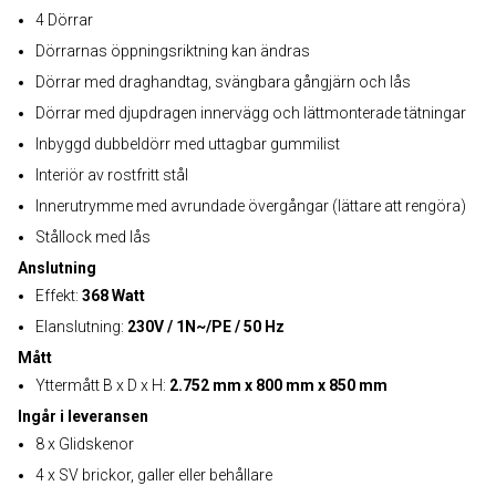
4 Dörrar
Dörrarnas öppningsriktning kan ändras
Dörrar med draghandtag, svängbara gångjärn och lås
Dörrar med djupdragen innervägg och lättmonterade tätningar
Inbyggd dubbeldörr med uttagbar gummilist
Interiör av rostfritt stål
Innerutrymme med avrundade övergångar (lättare att rengöra)
Stållock med lås
Anslutning
Effekt:
368 Watt
Elanslutning:
230V / 1N~/PE / 50 Hz
Mått
Yttermått B x D x H:
2.752 mm x 800 mm x 850 mm
Ingår i leveransen
8 x Glidskenor
4 x SV brickor, galler eller behållare