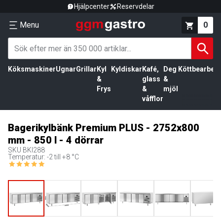
Hjälpcenter
Reservdelar
Menu
0
Köksmaskiner
Ugnar
Grillar
Kyl
Kyldiskar
Kafé,
Deg
Köttbearbetn
&
glass
&
Frys
&
mjöl
våfflor
Bagerikylbänk Premium PLUS - 2752x800
mm - 850 l - 4 dörrar
SKU
BKI288
Temperatur: -2 till +8 °C