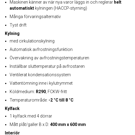
Maskinen känner av när nya varor läggs in och reglerar
helt
automatiskt
kylningen (HACCP-styrning)
Många förvaringsalternativ
Tyst drift
Kylning
med cirkulationskylning
Automatisk avfrostningsfunktion
Övervakning av avfrostningstemperaturen
Inställbar sluttemperatur på avfrostaren
Ventilerat kondensationssystem
Vattentömning inne i kylutrymmet
Köldmedium:
R290
, FCKW-fritt
Temperaturområde:
-2 °C till 8 °C
Kylfack
1 kylfack med 4 dörrar
Mått plåt/galler B x D:
400 mm x 600 mm
Interiör