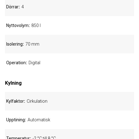
Dörrar
4
Nyttovolym
850 l
Isolering
70 mm
Operation
Digital
Kylning
Kylfaktor
Cirkulation
Upptining
Automatisk
Temperatur
-2 °C till 8 °C