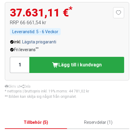
*
37.631,11 €
RRP
66 661,54 kr
Leveranstid:
5 - 6 Veckor
inkl.
Lägsta prisgaranti
**
Fri leverans
Lägg till i kundvagn
Skriv ut
Dela
* nettopris | bruttopris inkl. 19% moms:
44 781,02 kr
** Bilden kan skilja sig något från originalet.
Tillbehör
(
5
)
Reservdelar
(
1
)