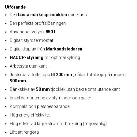
Utförande
Den
bästa märkesprodukten
i sin klass
Den perfekta proffslösningen
Användbar volym:
850 l
Digitalt styrd termostat
Digital display från
Marknadsledaren
HACCP-styrning
för optimal kylning
Arbetsyta utan kant
Justerbara fötter upp till
200 mm
, nåbar totalhöjd på möbeln
900 mm
Bänkskiva av
50 mm
tjocklek utan bakre omslutande kant
Enkel demontering av styrningar och galler
Kompakt och platsbesparande
Hög energieffektivitet
Hög effekt vid lägre strömförbrukning (miljövänlig)
Lätt att rengöra