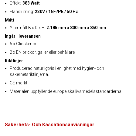
Effekt:
383 Watt
Elanslutning:
230V / 1N~/PE / 50 Hz
Mått
Yttermått B x D x H:
2.185 mm x 800 mm x 850 mm
Ingår i leveransen
6 x Glidskenor
2 x EN brickor, galler eller behållare
Riktlinjer
Producerad naturligtvis i enlighet med hygien- och
säkerhetsriktlinjerna.
CE-märkt
Materialen uppfyller de europeiska livsmedelsstandarderna
Säkerhets- Och Kassationsanvisningar