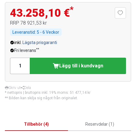
*
43.258,10 €
RRP
78 921,53 kr
Leveranstid:
5 - 6 Veckor
inkl.
Lägsta prisgaranti
**
Fri leverans
Lägg till i kundvagn
Skriv ut
Dela
* nettopris | bruttopris inkl. 19% moms:
51 477,14 kr
** Bilden kan skilja sig något från originalet.
Tillbehör
(
4
)
Reservdelar
(
1
)