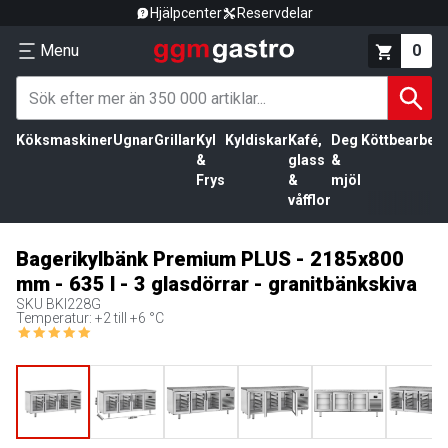
Hjälpcenter
Reservdelar
Menu
0
Köksmaskiner
Ugnar
Grillar
Kyl
Kyldiskar
Kafé,
Deg
Köttbearbetn
&
glass
&
Frys
&
mjöl
våfflor
Bagerikylbänk Premium PLUS - 2185x800
mm - 635 l - 3 glasdörrar - granitbänkskiva
SKU
BKI228G
Temperatur: +2 till +6 °C