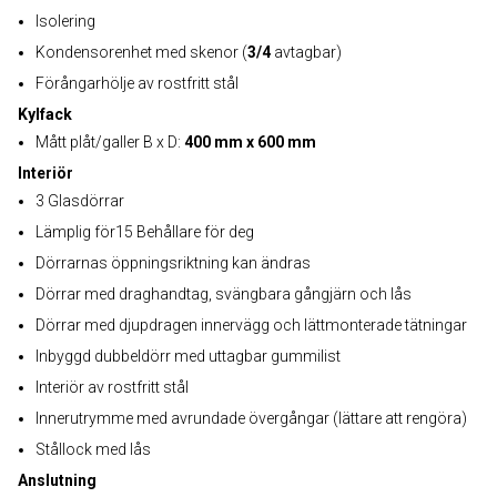
Isolering
Kondensorenhet med skenor (
3/4
avtagbar)
Förångarhölje av rostfritt stål
Kylfack
Mått plåt/galler B x D:
400 mm x 600 mm
Interiör
3 Glasdörrar
Lämplig för15 Behållare för deg
Dörrarnas öppningsriktning kan ändras
Dörrar med draghandtag, svängbara gångjärn och lås
Dörrar med djupdragen innervägg och lättmonterade tätningar
Inbyggd dubbeldörr med uttagbar gummilist
Interiör av rostfritt stål
Innerutrymme med avrundade övergångar (lättare att rengöra)
Stållock med lås
Anslutning