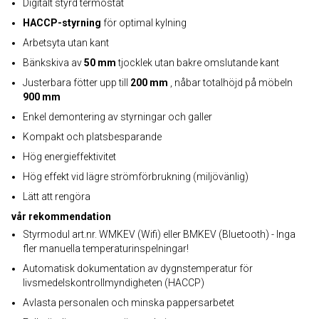
Digitalt styrd termostat
HACCP-styrning
för optimal kylning
Arbetsyta utan kant
Bänkskiva av
50 mm
tjocklek utan bakre omslutande kant
Justerbara fötter upp till
200 mm
, nåbar totalhöjd på möbeln
900 mm
Enkel demontering av styrningar och galler
Kompakt och platsbesparande
Hög energieffektivitet
Hög effekt vid lägre strömförbrukning (miljövänlig)
Lätt att rengöra
vår rekommendation
Styrmodul art.nr. WMKEV (Wifi) eller BMKEV (Bluetooth) - Inga
fler manuella temperaturinspelningar!
Automatisk dokumentation av dygnstemperatur för
livsmedelskontrollmyndigheten (HACCP)
Avlasta personalen och minska pappersarbetet