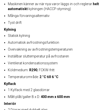
Maskinen känner av när nya varor läggs in och reglerar
helt
automatiskt
kylningen (HACCP-styrning)
Många förvaringsalternativ
Tyst drift
Kylning
Statisk kylning
Automatisk avfrostningsfunktion
Övervakning av avfrostningstemperaturen
Inställbar sluttemperatur på avfrostaren
Ventilerat kondensationssystem
Köldmedium:
R290
, FCKW-fritt
Temperaturområde:
2 °C till 6 °C
Kylfack
1 Kylfack med 2 glasdörrar
Mått plåt/galler B x D:
400 mm x 600 mm
Interiör
2 Dörrar med dubbelt glas