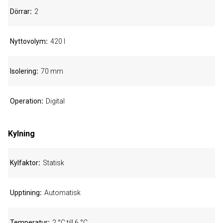
Dörrar
2
Nyttovolym
420 l
Isolering
70 mm
Operation
Digital
Kylning
Kylfaktor
Statisk
Upptining
Automatisk
Temperatur
2 °C till 6 °C