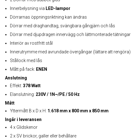
Innerbelysning via
LED-lampor
Dörrarnas öppningsriktning kan ändras
Dörrar med draghandtag, svängbara gångjärn och lås
Dörrar med djupdragen innervägg och lättmonterade tätningar
Interiör av rostfritt stål
Innerutrymme med avrundade övergångar (lättare att rengöra)
Stållock med lås
Mått på fack:
ENEN
Anslutning
Effekt:
378 Watt
Elanslutning:
230V / 1N~/PE / 50 Hz
Mått
Yttermått B x D x H:
1.618 mm x 800 mm x 850 mm
Ingår i leveransen
4 x Glidskenor
2 x SV brickor, galler eller behållare