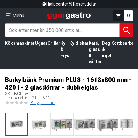
Hjälpcenter
Reservdelar
Menu
0
Köksmaskiner
Ugnar
Grillar
Kyl
Kyldiskar
Kafé,
Deg
Köttbearbetn
&
glass
&
Frys
&
mjöl
våfflor
Barkylbänk Premium PLUS - 1618x800 mm -
420 l - 2 glasdörrar - dubbelglas
SKU
BGI168G
Temperatur: +2 till +6 °C
Betygsätt nu