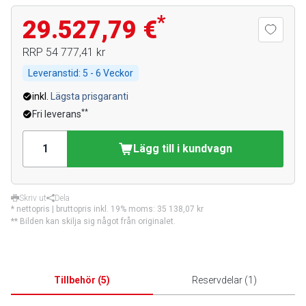
*
29.527,79 €
RRP
54 777,41 kr
Leveranstid:
5 - 6 Veckor
inkl.
Lägsta prisgaranti
**
Fri leverans
Lägg till i kundvagn
Skriv ut
Dela
* nettopris | bruttopris inkl. 19% moms:
35 138,07 kr
** Bilden kan skilja sig något från originalet.
Tillbehör
(
5
)
Reservdelar
(
1
)