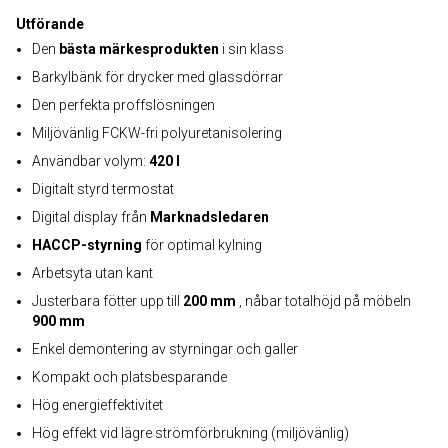
Utförande
Den
bästa märkesprodukten
i sin klass
Barkylbänk för drycker med glassdörrar
Den perfekta proffslösningen
Miljövänlig FCKW-fri polyuretanisolering
Användbar volym:
420 l
Digitalt styrd termostat
Digital display från
Marknadsledaren
HACCP-styrning
för optimal kylning
Arbetsyta utan kant
Justerbara fötter upp till
200 mm
, nåbar totalhöjd på möbeln
900 mm
Enkel demontering av styrningar och galler
Kompakt och platsbesparande
Hög energieffektivitet
Hög effekt vid lägre strömförbrukning (miljövänlig)