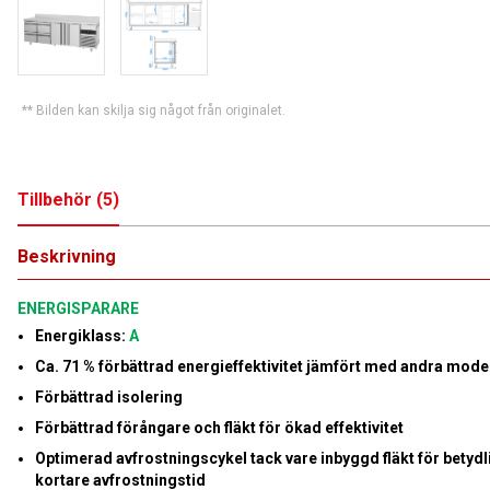
** Bilden kan skilja sig något från originalet.
Tillbehör
(
5
)
Beskrivning
ENERGISPARARE
Energiklass:
A
Ca. 71 % förbättrad energieffektivitet jämfört med andra mode
Förbättrad isolering
Förbättrad förångare och fläkt för ökad effektivitet
Optimerad avfrostningscykel tack vare inbyggd fläkt för betydl
kortare avfrostningstid