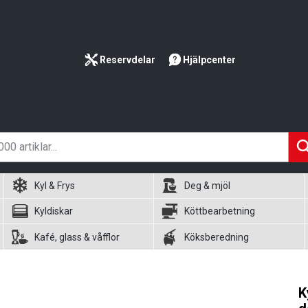
Reservdelar
Hjälpcenter
Kyl & Frys
Deg & mjöl
Kyldiskar
Köttbearbetning
Kafé, glass & våfflor
Köksberedning
K