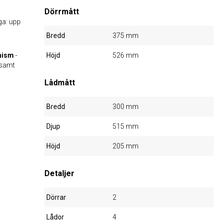
Dörrmått
iga: upp
Bredd
375 mm
nism
-
Höjd
526 mm
gsamt
Lådmått
Bredd
300 mm
Djup
515 mm
Höjd
205 mm
Detaljer
Dörrar
2
Lådor
4