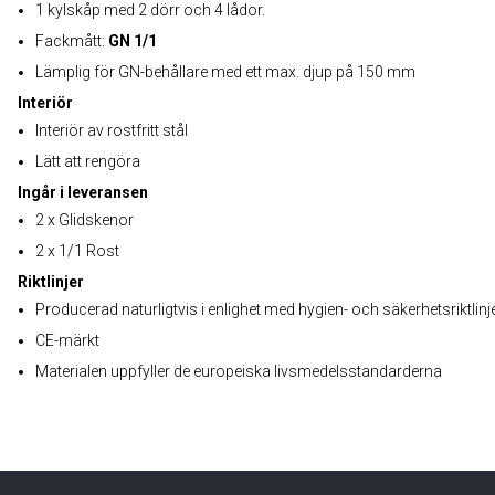
1 kylskåp med 2 dörr och 4 lådor.
Fackmått:
GN 1/1
Lämplig för GN-behållare med ett max. djup på 150 mm
Interiör
Interiör av rostfritt stål
Lätt att rengöra
Ingår i leveransen
2 x Glidskenor
2 x 1/1 Rost
Riktlinjer
Producerad naturligtvis i enlighet med hygien- och säkerhetsriktlinj
CE-märkt
Materialen uppfyller de europeiska livsmedelsstandarderna