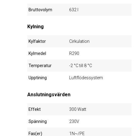
Bruttovolym
632 l
Kylning
Kylfaktor
Cirkulation
Kylmedel
R290
Temperatur
-2 °C till 8 °C
Upptining
Luftflödessystem
Anslutningsvärden
Effekt
300 Watt
Spänning
230V
Fas(er)
1N~/PE