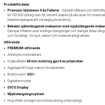
Produktfördelar
Premium-lådskenor från Fulterer
- Särskilt hållbara och tillförlitl
till 100.000 utdrag utan fel, extremt stabila på alla axlar för maximal
belastningskapacitet vid daglig användning
Bekväm självstängande mekanism med mjukstängande meka
Dämpar effektivt även kraftiga stängningar och stänger lådan lån
och försiktigt - för tyst, säkert och materialvänligt arbete
Utförande
PREMIUM-utförande
Arbetsyta med bakkant
högkvalitativ
60 mm isolering gjord av polyuretan
Aggregat till höger bakom frontpanelen
Bruttovolym:
632 l
Digitaltermostat
EVCO Display
Mjukstängningssystem
Hög effekt vid lägre strömförbrukning (miljövänlig)