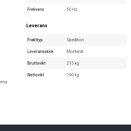
Frekvens
50 Hz
Leverans
Frakttyp
Spedition
Leveransskick
Monterat
Bruttovikt
215 kg
Nettovikt
190 kg
erna.