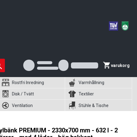
varukorg
Rostfri Inredning
Varmhållning
Disk / Tvätt
Textilier
Ventilation
Stühle & Tische
ylbänk PREMIUM - 2330x700 mm - 632 l - 2