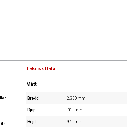
Teknisk Data
Mått
ller
Bredd
2.330 mm
Djup
700 mm
Höjd
970 mm
igt