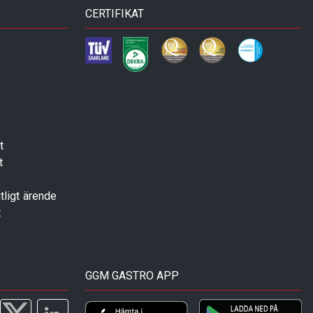
CERTIFIKAT
t
t
tligt ärende
t
GGM GASTRO APP