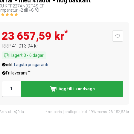
örrar - med 4 lådor - hög bakkant
KU
KTF227AND2T4S-EF
mperatur: -2 till +8 °C
*
23 657,59 kr
RRP
41 013,94 kr
I lager!
:
3
-
6
dagar
inkl.
Lägsta prisgaranti
**
Fri leverans
Lägg till i kundvagn
Skriv ut
Dela
* nettopris | bruttopris inkl. 19% moms:
28 152,53 kr