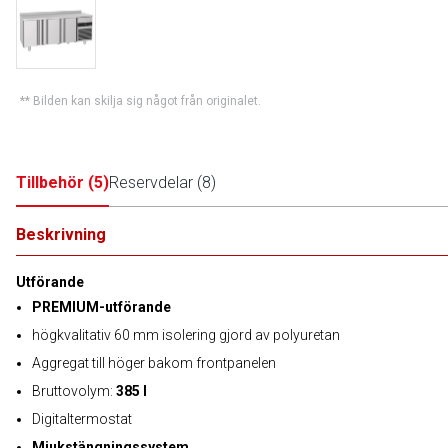
** Bilden kan skilja sig något från originalet.
Tillbehör
(
5
)
Reservdelar
(
8
)
Beskrivning
Utförande
PREMIUM-utförande
högkvalitativ 60 mm isolering gjord av polyuretan
Aggregat till höger bakom frontpanelen
Bruttovolym:
385 l
Digitaltermostat
Mjukstängningssystem