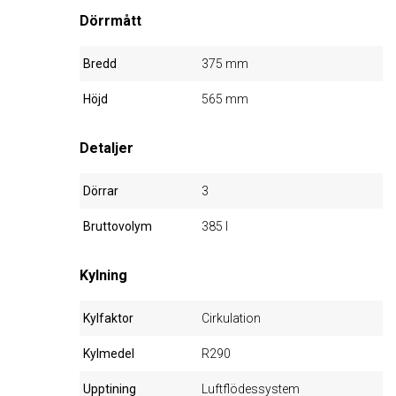
Dörrmått
Bredd
375 mm
Höjd
565 mm
Detaljer
Dörrar
3
Bruttovolym
385 l
Kylning
Kylfaktor
Cirkulation
Kylmedel
R290
Upptining
Luftflödessystem