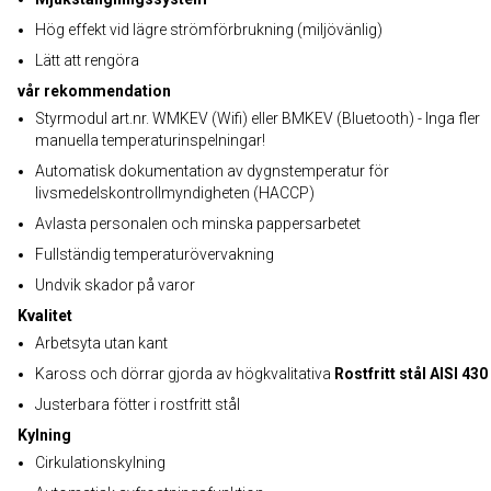
Hög effekt vid lägre strömförbrukning (miljövänlig)
Lätt att rengöra
vår rekommendation
Styrmodul art.nr. WMKEV (Wifi) eller BMKEV (Bluetooth) - Inga fler
manuella temperaturinspelningar!
Automatisk dokumentation av dygnstemperatur för
livsmedelskontrollmyndigheten (HACCP)
Avlasta personalen och minska pappersarbetet
Fullständig temperaturövervakning
Undvik skador på varor
Kvalitet
Arbetsyta utan kant
Kaross och dörrar gjorda av högkvalitativa
Rostfritt stål AISI 430
Justerbara fötter i rostfritt stål
Kylning
Cirkulationskylning