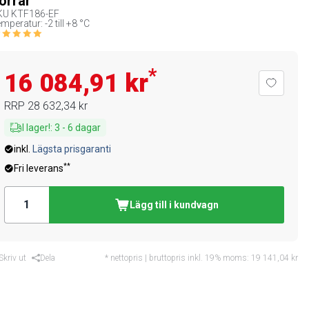
örrar
KU
KTF186-EF
mperatur: -2 till +8 °C
*
16 084,91 kr
RRP
28 632,34 kr
I lager!
:
3
-
6
dagar
inkl.
Lägsta prisgaranti
**
Fri leverans
Lägg till i kundvagn
Skriv ut
Dela
* nettopris | bruttopris inkl. 19% moms:
19 141,04 kr