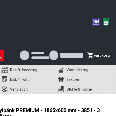
varukorg
Rostfri Inredning
Varmhållning
Disk / Tvätt
Textilier
Ventilation
Stühle & Tische
ylbänk PREMIUM - 1865x600 mm - 385 l - 3