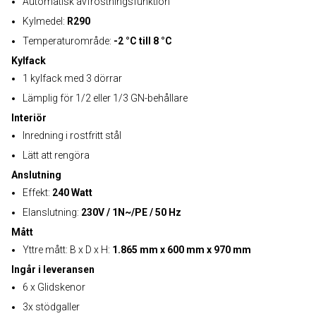
Automatisk avfrostningsfunktion
Kylmedel:
R290
Temperaturområde:
-2 °C till 8 °C
Kylfack
1 kylfack med 3 dörrar
Lämplig för 1/2 eller 1/3 GN-behållare
Interiör
Inredning i rostfritt stål
Lätt att rengöra
Anslutning
Effekt:
240 Watt
Elanslutning:
230V / 1N~/PE / 50 Hz
Mått
Yttre mått: B x D x H:
1.865 mm x 600 mm x 970 mm
Ingår i leveransen
6 x Glidskenor
3x stödgaller