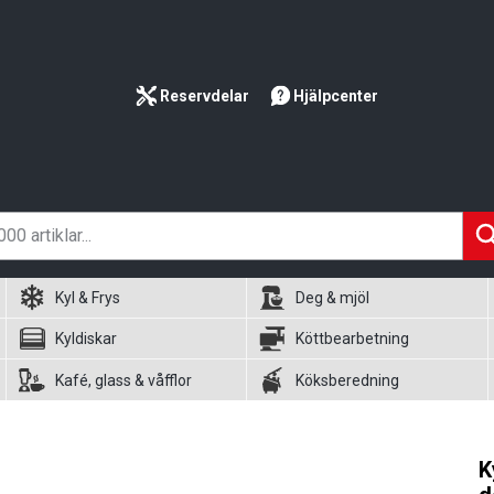
Reservdelar
Hjälpcenter
Kyl & Frys
Deg & mjöl
Kyldiskar
Köttbearbetning
Kafé, glass & våfflor
Köksberedning
K