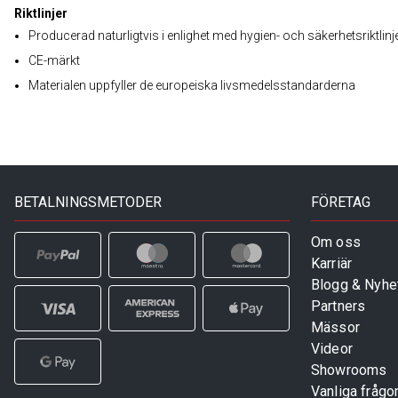
Riktlinjer
Producerad naturligtvis i enlighet med hygien- och säkerhetsriktlinj
CE-märkt
Materialen uppfyller de europeiska livsmedelsstandarderna
BETALNINGSMETODER
FÖRETAG
Om oss
Karriär
Blogg & Nyhe
Partners
Mässor
Videor
Showrooms
Vanliga frågo