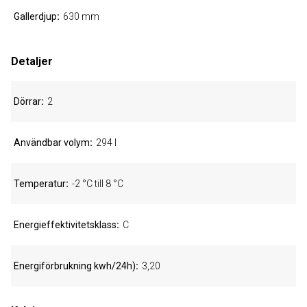
Gallerdjup
630 mm
Detaljer
Dörrar
2
Användbar volym
294 l
Temperatur
-2 °C till 8 °C
Energieffektivitetsklass
C
Energiförbrukning kwh/24h)
3,20