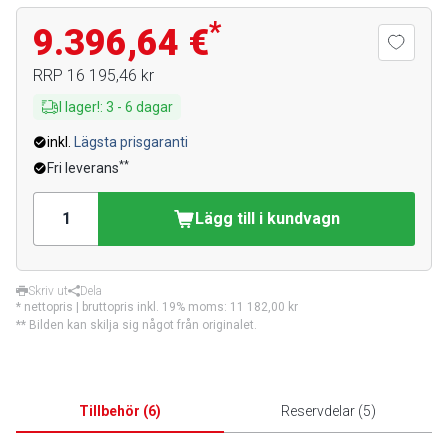
*
9.396,64 €
RRP
16 195,46 kr
I lager!
:
3
-
6
dagar
inkl.
Lägsta prisgaranti
**
Fri leverans
Lägg till i kundvagn
Skriv ut
Dela
* nettopris | bruttopris inkl. 19% moms:
11 182,00 kr
** Bilden kan skilja sig något från originalet.
Tillbehör
(
6
)
Reservdelar
(
5
)