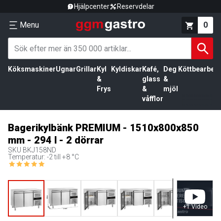
Hjälpcenter
Reservdelar
Menu
0
Köksmaskiner
Ugnar
Grillar
Kyl
Kyldiskar
Kafé,
Deg
Köttbearbetn
&
glass
&
Frys
&
mjöl
våfflor
Bagerikylbänk PREMIUM - 1510x800x850
mm - 294 l - 2 dörrar
SKU
BKJ158ND
Temperatur: -2 till +8 °C
+
1
Video