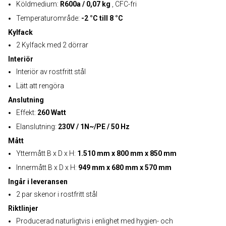
Köldmedium:
R600a / 0,07 kg
, CFC-fri
Temperaturområde:
-2 °C till 8 °C
Kylfack
2 Kylfack med 2 dörrar
Interiör
Interiör av rostfritt stål
Lätt att rengöra
Anslutning
Effekt:
260 Watt
Elanslutning:
230V / 1N~/PE / 50 Hz
Mått
Yttermått B x D x H:
1.510 mm x 800 mm x 850 mm
Innermått B x D x H:
949 mm x 680 mm x 570 mm
Ingår i leveransen
2 par skenor i rostfritt stål
Riktlinjer
Producerad naturligtvis i enlighet med hygien- och