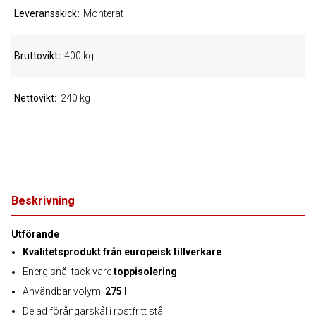
Leveransskick
Monterat
Bruttovikt
400 kg
Nettovikt
240 kg
Beskrivning
Utförande
Kvalitetsprodukt från europeisk tillverkare
Energisnål tack vare
toppisolering
Användbar volym:
275 l
Delad förångarskål i rostfritt stål