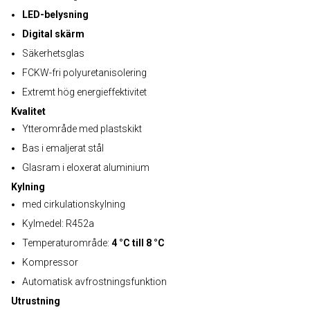
LED-belysning
Digital skärm
Säkerhetsglas
FCKW-fri polyuretanisolering
Extremt hög energieffektivitet
Kvalitet
Ytterområde med plastskikt
Bas i emaljerat stål
Glasram i eloxerat aluminium
Kylning
med cirkulationskylning
Kylmedel: R452a
Temperaturområde:
4 °C till 8 °C
Kompressor
Automatisk avfrostningsfunktion
Utrustning