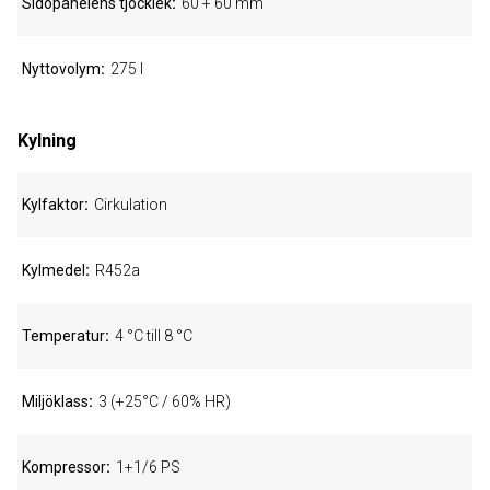
Sidopanelens tjocklek
60 + 60 mm
Nyttovolym
275 l
Kylning
Kylfaktor
Cirkulation
Kylmedel
R452a
Temperatur
4 °C till 8 °C
Miljöklass
3 (+25°C / 60% HR)
Kompressor
1+1/6 PS