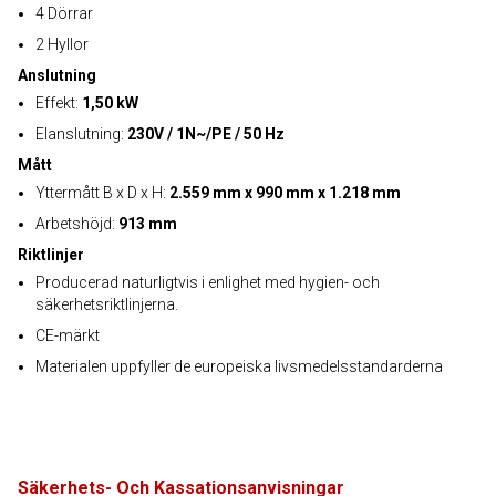
4 Dörrar
2 Hyllor
Anslutning
Effekt:
1,50 kW
Elanslutning:
230V / 1N~/PE / 50 Hz
Mått
Yttermått B x D x H:
2.559 mm x 990 mm x 1.218 mm
Arbetshöjd:
913 mm
Riktlinjer
Producerad naturligtvis i enlighet med hygien- och
säkerhetsriktlinjerna.
CE-märkt
Materialen uppfyller de europeiska livsmedelsstandarderna
Säkerhets- Och Kassationsanvisningar