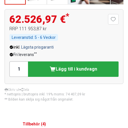
*
62.526,97 €
RRP
111 953,87 kr
Leveranstid:
5 - 6 Veckor
inkl.
Lägsta prisgaranti
**
Fri leverans
Lägg till i kundvagn
Skriv ut
Dela
* nettopris | bruttopris inkl. 19% moms:
74 407,09 kr
** Bilden kan skilja sig något från originalet.
Tillbehör
(
4
)