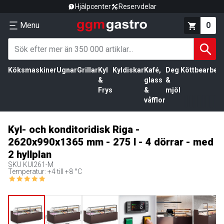
Hjälpcenter
Reservdelar
Menu
0
Köksmaskiner
Ugnar
Grillar
Kyl
Kyldiskar
Kafé,
Deg
Köttbearbetn
&
glass
&
Frys
&
mjöl
våfflor
Kyl- och konditoridisk Riga -
2620x990x1365 mm - 275 l - 4 dörrar - med
2 hyllplan
SKU
KUI261-M
Temperatur: +4 till +8 °C