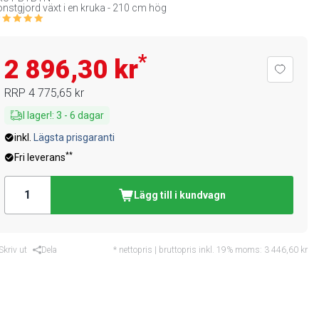
nstgjord växt i en kruka - 210 cm hög
*
2 896,30 kr
RRP
4 775,65 kr
I lager!
:
3
-
6
dagar
inkl.
Lägsta prisgaranti
**
Fri leverans
Lägg till i kundvagn
Skriv ut
Dela
* nettopris | bruttopris inkl. 19% moms:
3 446,60 kr