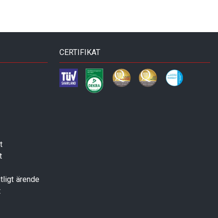
CERTIFIKAT
t
t
tligt ärende
t