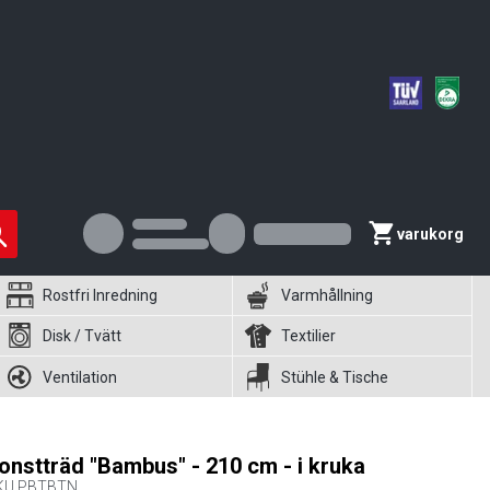
varukorg
Rostfri Inredning
Varmhållning
Disk / Tvätt
Textilier
Ventilation
Stühle & Tische
onstträd "Bambus" - 210 cm - i kruka
KU
PBTBTN