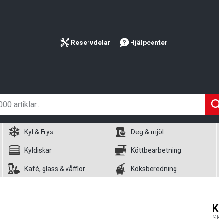
Reservdelar
Hjälpcenter
Kyl & Frys
Deg & mjöl
Kyldiskar
Köttbearbetning
Kafé, glass & våfflor
Köksberedning
K
S