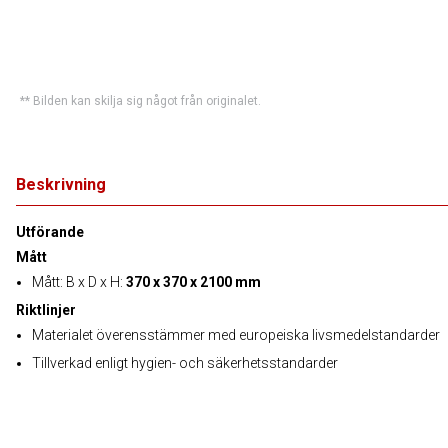
** Bilden kan skilja sig något från originalet.
Beskrivning
Utförande
Mått
Mått: B x D x H:
370 x 370 x 2100 mm
Riktlinjer
Materialet överensstämmer med europeiska livsmedelstandarder
Tillverkad enligt hygien- och säkerhetsstandarder