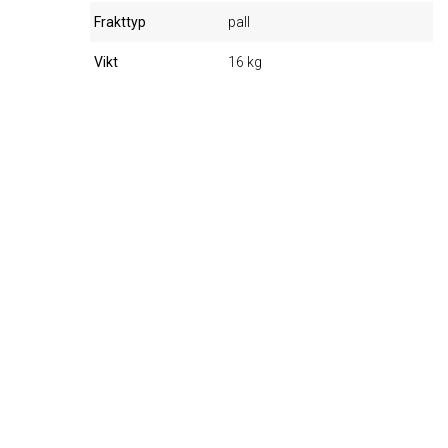
Frakttyp
pall
Vikt
16 kg