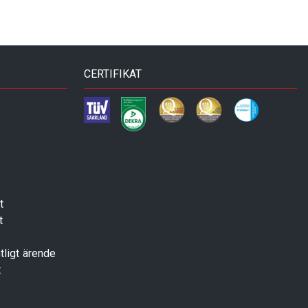
CERTIFIKAT
t
t
tligt ärende
t