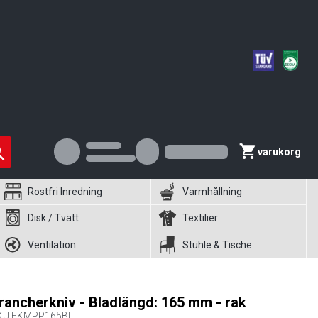
varukorg
Rostfri Inredning
Varmhållning
Disk / Tvätt
Textilier
Ventilation
Stühle & Tische
rancherkniv - Bladlängd: 165 mm - rak
KU
FKMPP165BL