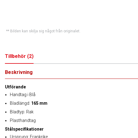
** Bilden kan skilja sig något från originalet.
Tillbehör
(
2
)
Beskrivning
Utförande
Handtag i Blå
Bladlängd:
165 mm
Bladtyp: Rak
Plasthandtag
Stålspecifikationer
Ursprung: Frankrike