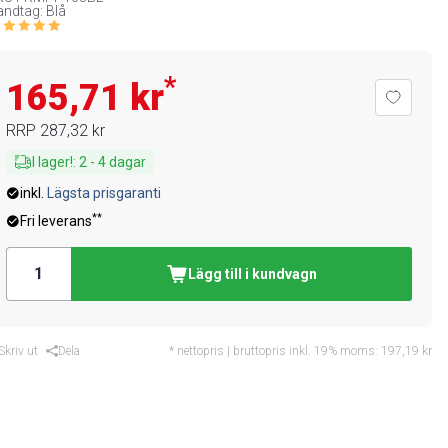
ndtag: Blå
*
165,71 kr
RRP
287,32 kr
I lager!
:
2
-
4
dagar
inkl.
Lägsta prisgaranti
**
Fri leverans
Lägg till i kundvagn
Skriv ut
Dela
* nettopris | bruttopris inkl. 19% moms:
197,19 kr