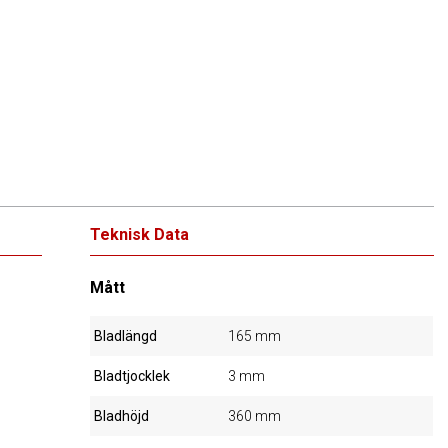
Teknisk Data
Mått
Bladlängd
165 mm
Bladtjocklek
3 mm
Bladhöjd
360 mm