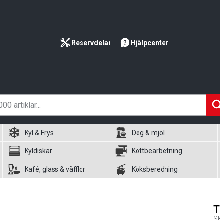
Reservdelar
Hjälpcenter
Kyl & Frys
Deg & mjöl
Kyldiskar
Köttbearbetning
Kafé, glass & våfflor
Köksberedning
T
S