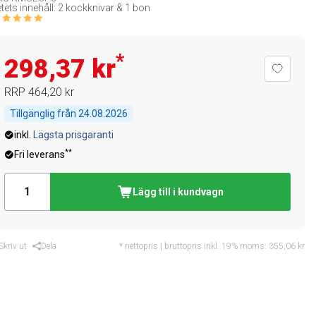
tets innehåll: 2 kockknivar & 1 bon
*
298,37 kr
RRP
464,20 kr
Tillgänglig från
24.08.2026
inkl.
Lägsta prisgaranti
**
Fri leverans
Lägg till i kundvagn
Skriv ut
Dela
* nettopris | bruttopris inkl. 19% moms:
355,06 kr