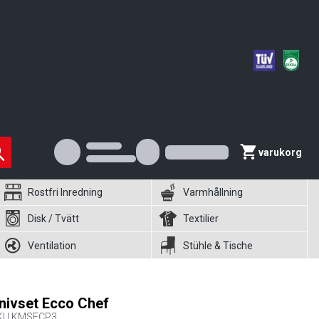
varukorg
Rostfri Inredning
Varmhållning
Disk / Tvätt
Textilier
Ventilation
Stühle & Tische
nivset Ecco Chef
KU
KMSECP3