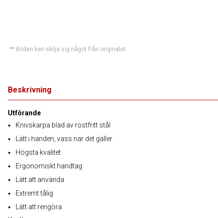
** Bilden kan skilja sig något från originalet.
Beskrivning
Utförande
Knivskarpa blad av rostfritt stål
Lätt i handen, vass när det gäller
Högsta kvalitet
Ergonomiskt handtag
Lätt att använda
Extremt tålig
Lätt att rengöra