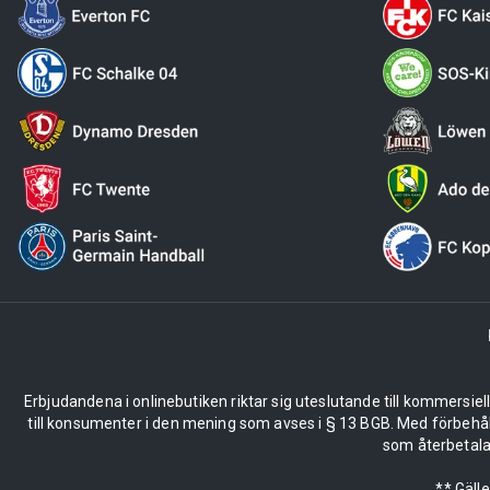
Erbjudandena i onlinebutiken riktar sig uteslutande till kommersiel
till konsumenter i den mening som avses i § 13 BGB. Med förbehå
som återbetalas
** Gäll