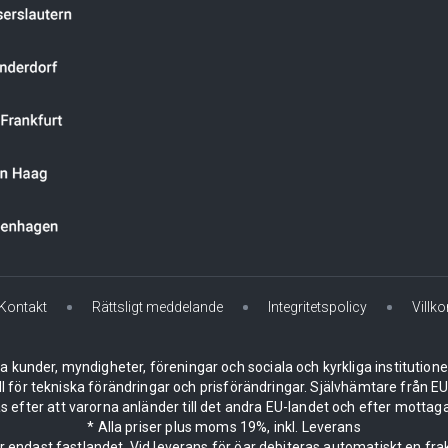
Kontakt
Rättsligt meddelande
Integritetspolicy
Villko
la kunder, myndigheter, föreningar och sociala och kyrkliga institution
ll för tekniska förändringar och prisförändringar. Självhämtare från
 efter att varorna anländer till det andra EU-landet och efter mottaga
* Alla priser plus moms 19%, inkl. Leverans
er endast fastlandet. Vid leverans för öar debiteras automatiskt en frak