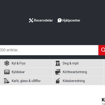
Reservdelar
Hjälpcenter
Kyl & Frys
Deg & mjöl
Kyldiskar
Köttbearbetning
Kafé, glass & våfflor
Köksberedning
K
S