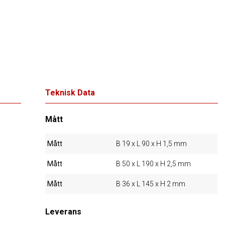
Teknisk Data
Mått
Mått
B 19 x L 90 x H 1,5 mm
Mått
B 50 x L 190 x H 2,5 mm
Mått
B 36 x L 145 x H 2 mm
Leverans