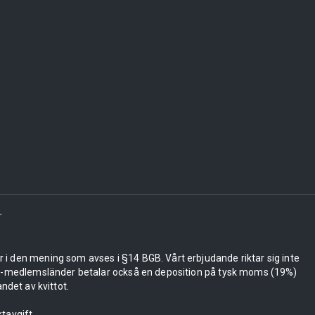
r
er i den mening som avses i §14 BGB. Vårt erbjudande riktar sig inte
 EU-medlemsländer betalar också en deposition på tysk moms (19%)
ndet av kvittot.
tavgift.