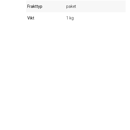
Frakttyp
paket
Vikt
1 kg