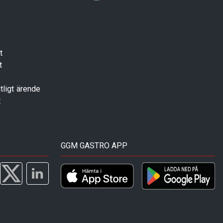
t
t
tligt ärende
t
GGM GASTRO APP