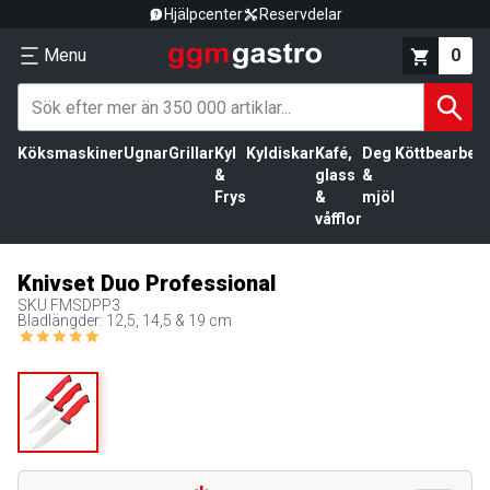
Hjälpcenter
Reservdelar
Menu
0
Köksmaskiner
Ugnar
Grillar
Kyl
Kyldiskar
Kafé,
Deg
Köttbearbetn
&
glass
&
Frys
&
mjöl
våfflor
Knivset Duo Professional
SKU
FMSDPP3
Bladlängder: 12,5, 14,5 & 19 cm