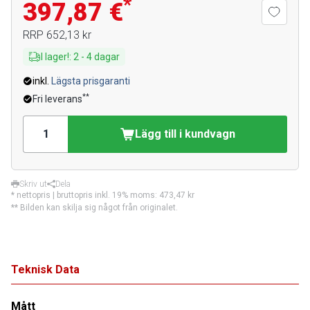
*
397,87 €
RRP
652,13 kr
I lager!
:
2
-
4
dagar
inkl.
Lägsta prisgaranti
**
Fri leverans
Lägg till i kundvagn
Skriv ut
Dela
* nettopris | bruttopris inkl. 19% moms:
473,47 kr
** Bilden kan skilja sig något från originalet.
Teknisk Data
Mått