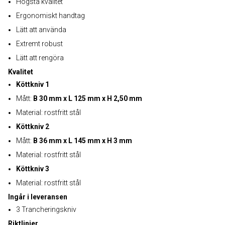
Högsta kvalitet
Ergonomiskt handtag
Lätt att använda
Extremt robust
Lätt att rengöra
Kvalitet
Köttkniv 1
Mått:
B 30 mm x L 125 mm x H 2,50 mm
Material: rostfritt stål
Köttkniv 2
Mått:
B 36 mm x L 145 mm x H 3 mm
Material: rostfritt stål
Köttkniv 3
Material: rostfritt stål
Ingår i leveransen
3 Trancheringskniv
Riktlinjer