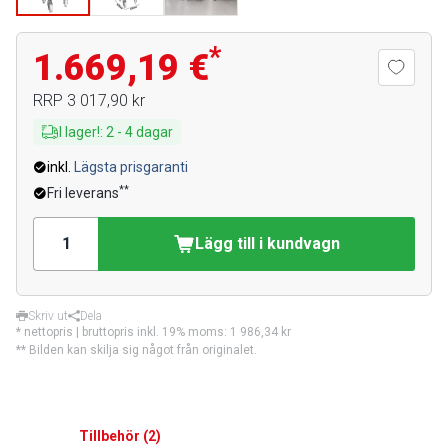
*
1.669,19 €
RRP
3 017,90 kr
I lager!
:
2
-
4
dagar
inkl.
Lägsta prisgaranti
**
Fri leverans
Lägg till i kundvagn
Skriv ut
Dela
* nettopris | bruttopris inkl. 19% moms:
1 986,34 kr
** Bilden kan skilja sig något från originalet.
Tillbehör
(
2
)