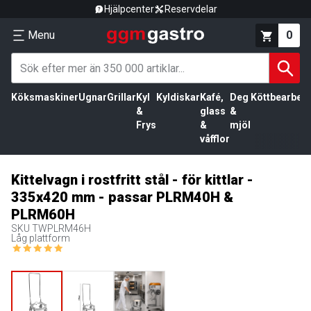
Hjälpcenter
Reservdelar
Menu
0
Köksmaskiner
Ugnar
Grillar
Kyl
Kyldiskar
Kafé,
Deg
Köttbearbetn
&
glass
&
Frys
&
mjöl
våfflor
Kittelvagn i rostfritt stål - för kittlar -
335x420 mm - passar PLRM40H &
PLRM60H
SKU
TWPLRM46H
Låg plattform