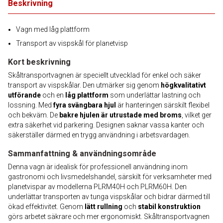
Beskrivning
Vagn med låg plattform
Transport av vispskål för planetvisp
Kort beskrivning
Skåltransportvagnen är speciellt utvecklad för enkel och säker
transport av vispskålar. Den utmärker sig genom
högkvalitativt
utförande
och en
låg plattform
som underlättar lastning och
lossning. Med
fyra svängbara hjul
är hanteringen särskilt flexibel
och bekväm. De
bakre hjulen är utrustade med broms
, vilket ger
extra säkerhet vid parkering. Designen saknar vassa kanter och
säkerställer därmed en trygg användning i arbetsvardagen.
Sammanfattning & användningsområde
Denna vagn är idealisk för professionell användning inom
gastronomi och livsmedelshandel, särskilt för verksamheter med
planetvispar av modellerna PLRM40H och PLRM60H. Den
underlättar transporten av tunga vispskålar och bidrar därmed till
ökad effektivitet. Genom
lätt rullning
och
stabil konstruktion
görs arbetet säkrare och mer ergonomiskt. Skåltransportvagnen