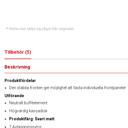
** Bilden kan skilja sig något från originalet.
Tillbehör
(
5
)
Beskrivning
Produktfördelar
Den stabila fronten ger möjlighet att fästa individuella frontpaneler
Utförande
Neutralt bufféelement
Högvärdig kassadisk
Produktfärg: Svart matt
2 Avläggningsytor