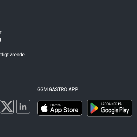
t
t
tligt ärende
t
GGM GASTRO APP