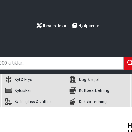
Reservdelar
Hjälpcenter
Kyl & Frys
Deg & mjöl
Kyldiskar
Köttbearbetning
Kafé, glass & våfflor
Köksberedning
H