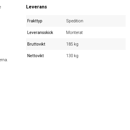
Leverans
e
Frakttyp
Spedition
Leveransskick
Monterat
Bruttovikt
185 kg
Nettovikt
130 kg
erna.