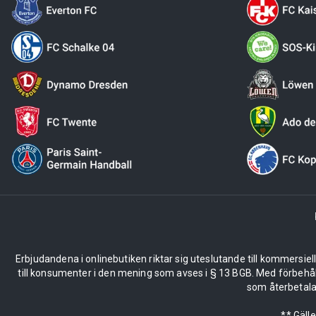
Erbjudandena i onlinebutiken riktar sig uteslutande till kommersiel
till konsumenter i den mening som avses i § 13 BGB. Med förbehå
som återbetalas
** Gäll