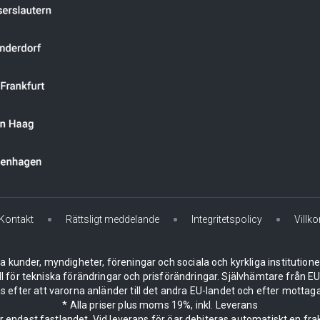
Kontakt
Rättsligt meddelande
Integritetspolicy
Villko
la kunder, myndigheter, föreningar och sociala och kyrkliga institution
ll för tekniska förändringar och prisförändringar. Självhämtare från
 efter att varorna anländer till det andra EU-landet och efter mottaga
* Alla priser plus moms 19%, inkl. Leverans
er endast fastlandet. Vid leverans för öar debiteras automatiskt en frak