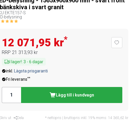
ED-belysning - 1565x900x900 mm - svart front
 bänkskiva i svart granit
KU
EKTE157-S
D-belysning
*
12 071,95 kr
RRP
21 313,93 kr
I lager!
:
3
-
6
dagar
inkl.
Lägsta prisgaranti
**
Fri leverans
Lägg till i kundvagn
Skriv ut
Dela
* nettopris | bruttopris inkl. 19% moms:
14 365,62 kr