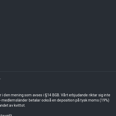
r
er i den mening som avses i §14 BGB. Vårt erbjudande riktar sig inte
 EU-medlemsländer betalar också en deposition på tysk moms (19%)
ndet av kvittot.
tavgift.