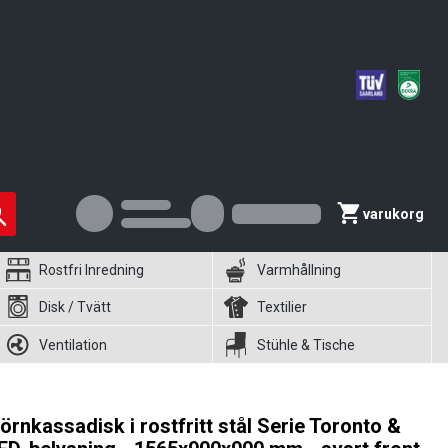
varukorg
Rostfri Inredning
Varmhållning
Disk / Tvätt
Textilier
Ventilation
Stühle & Tische
örnkassadisk i rostfritt stål Serie Toronto &