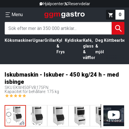
Hjälpcenter
Reservdelar
Menu
0
Köksmaskiner
Ugnar
Grillar
Kyl
Kyldiskar
Kafé,
Deg
Köttbearbetn
&
glass
&
Frys
&
mjöl
våfflor
Iskubmaskin - Iskuber - 450 kg/24 h - med
isbinge
SKU
EKW450FVB175FN
Kapacitet för behållare: 175 kg
+
3
Videor