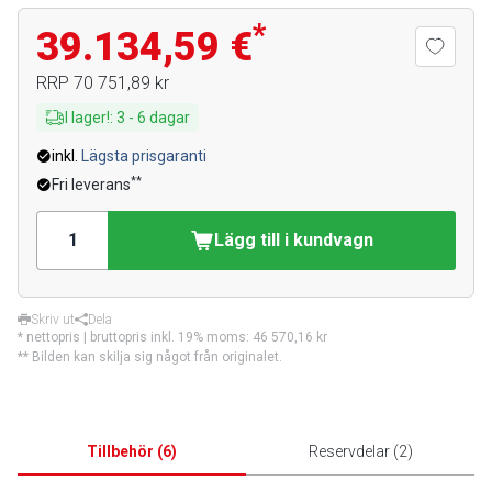
*
39.134,59 €
RRP
70 751,89 kr
I lager!
:
3
-
6
dagar
inkl.
Lägsta prisgaranti
**
Fri leverans
Lägg till i kundvagn
Skriv ut
Dela
* nettopris | bruttopris inkl. 19% moms:
46 570,16 kr
** Bilden kan skilja sig något från originalet.
Tillbehör
(
6
)
Reservdelar
(
2
)