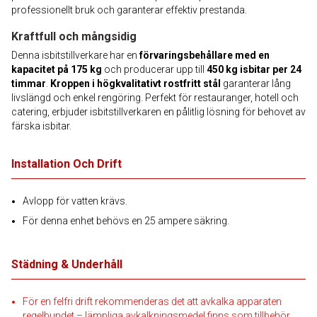
professionellt bruk och garanterar effektiv prestanda.
Kraftfull och mångsidig
Denna isbitstillverkare har en
förvaringsbehållare med en
kapacitet på 175 kg
och producerar upp till
450 kg isbitar per 24
timmar
.
Kroppen i högkvalitativt rostfritt stål
garanterar lång
livslängd och enkel rengöring. Perfekt för restauranger, hotell och
catering, erbjuder isbitstillverkaren en pålitlig lösning för behovet av
färska isbitar.
Installation Och Drift
Avlopp för vatten krävs.
För denna enhet behövs en 25 ampere säkring.
Städning & Underhåll
För en felfri drift rekommenderas det att avkalka apparaten
regelbundet – lämpliga avkalkningsmedel finns som tillbehör.