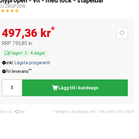
olypropen - vit - med lock - stapelbar
KU
ZBGP20W
*
497,36 kr
RRP
795,85 kr
I lager!
:
2
-
4
dagar
inkl.
Lägsta prisgaranti
**
Fri leverans
Lägg till i kundvagn
Skriv ut
Dela
* nettopris | bruttopris inkl. 19% moms:
591,86 kr