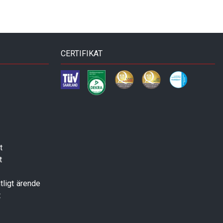
CERTIFIKAT
t
t
tligt ärende
t