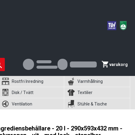
varukorg
Rostfri Inredning
Varmhållning
Disk / Tvätt
Textilier
Ventilation
Stühle & Tische
ngrediensbehållare - 20 l - 290x593x432 mm -