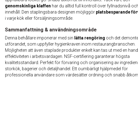
genomskinliga klaffen
har du alltid full kontroll över fyllnadsnivå oc
innehåll. Den staplingsbara designen möjliggör
platsbesparande för
i varje kök eller försäljningsområde.
Sammanfattning & användningsområde
Denna behållare imponerar med sin
lätta rengöring
och det demont
utförandet, som uppfyller hygienkraven inom restaurangbranschen.
Möjligheten att även staplade produkter enkelt kan tas ut med en han
effektiviteten i arbetsvardagen. NSF-certifiering garanterar högsta
kvalitetsstandard. Perfekt för förvaring och organisering av ingrediens
storkök, bagerier och detaljhandel. Ett oumbärligt hjälpmedel för
professionella användare som värdesätter ordning och snabb åtkom