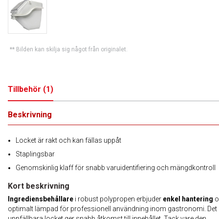
** Bilden kan skilja sig något från originalet.
Tillbehör
(
1
)
Beskrivning
Locket är rakt och kan fällas uppåt
Staplingsbar
Genomskinlig klaff för snabb varuidentifiering och mängdkontroll
Kort beskrivning
Ingrediensbehållare
i robust polypropen erbjuder
enkel hantering
o
optimalt lämpad för professionell användning inom gastronomi. Det 
uppfällbara locket ger snabb åtkomst till innehållet. Tack vare den