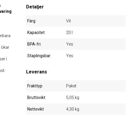
h
Detaljer
varing
Färg
Vit
Kapacitet
20 l
erbara
BPA-fri
Yes
d ökar
Staplingsbar
Yes
er i
st.
Leverans
Frakttyp
Paket
Bruttovikt
5,05 kg
Nettovikt
4,30 kg