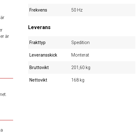
Frekvens
50 Hz
där
Leverans
er
er är
Frakttyp
Spedition
Leveransskick
Monterat
Bruttovikt
201,60 kg
Nettovikt
168 kg
met.
na