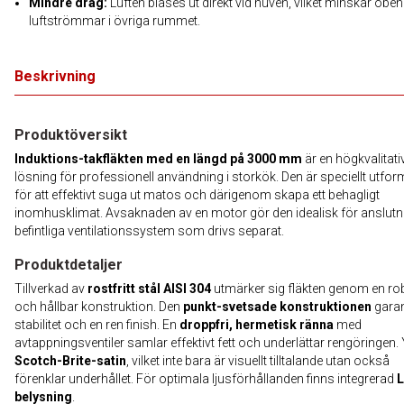
Mindre drag:
Luften blåses ut direkt vid huven, vilket minskar obe
luftströmmar i övriga rummet.
Beskrivning
Produktöversikt
Induktions-takfläkten med en längd på 3000 mm
är en högkvalitati
lösning för professionell användning i storkök. Den är speciellt utfo
för att effektivt suga ut matos och därigenom skapa ett behagligt
inomhusklimat. Avsaknaden av en motor gör den idealisk för anslutnin
befintliga ventilationssystem som drivs separat.
Produktdetaljer
Tillverkad av
rostfritt stål AISI 304
utmärker sig fläkten genom en ro
och hållbar konstruktion. Den
punkt-svetsade konstruktionen
garan
stabilitet och en ren finish. En
droppfri, hermetisk ränna
med
avtappningsventiler samlar effektivt fett och underlättar rengöringen. 
Scotch-Brite-satin
, vilket inte bara är visuellt tilltalande utan också
förenklar underhållet. För optimala ljusförhållanden finns integrerad
L
belysning
.