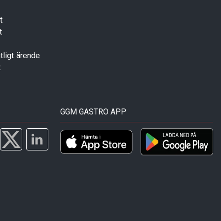
t
t
tligt ärende
t
GGM GASTRO APP