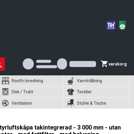
varukorg
Rostfri Inredning
Varmhållning
Disk / Tvätt
Textilier
Ventilation
Stühle & Tische
tyrluftskåpa takintegrerad - 3 000 mm - utan