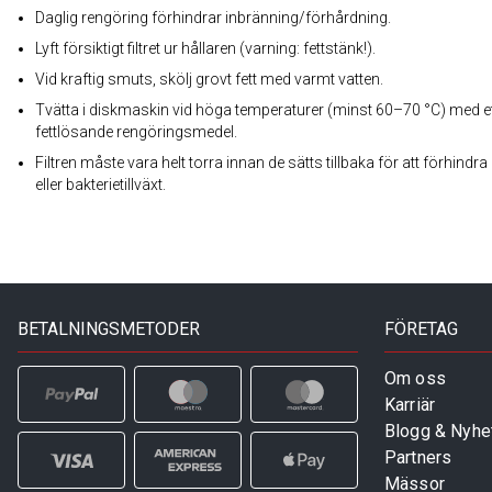
Daglig rengöring förhindrar inbränning/förhårdning.
Lyft försiktigt filtret ur hållaren (varning: fettstänk!).
Vid kraftig smuts, skölj grovt fett med varmt vatten.
Tvätta i diskmaskin vid höga temperaturer (minst 60–70 °C) med e
fettlösande rengöringsmedel.
Filtren måste vara helt torra innan de sätts tillbaka för att förhindr
eller bakterietillväxt.
BETALNINGSMETODER
FÖRETAG
Om oss
Karriär
Blogg & Nyhe
Partners
Mässor