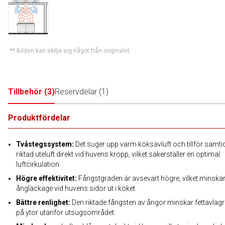
** Bilden kan skilja sig något från originalet.
Tillbehör
(
3
)
Reservdelar
(
1
)
Produktfördelar
Tvåstegssystem:
Det suger upp varm köksavluft och tillför samtid
riktad uteluft direkt vid huvens kropp, vilket säkerställer en optimal
luftcirkulation.
Högre effektivitet:
Fångstgraden är avsevärt högre, vilket minska
ångläckage vid huvens sidor ut i köket.
Bättre renlighet:
Den riktade fångsten av ångor minskar fettavlagr
på ytor utanför utsugsområdet.