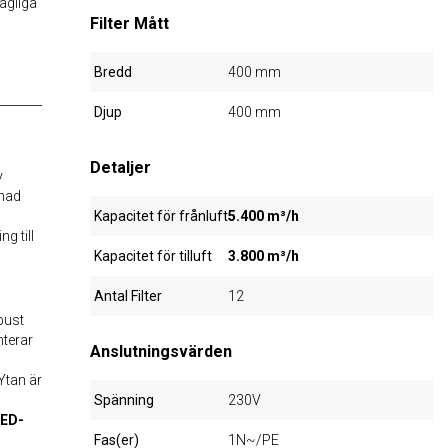
hagliga
Filter Mått
Bredd
400 mm
Djup
400 mm
Detaljer
v
rmad
Kapacitet för frånluft
5.400 m³/h
g till
Kapacitet för tilluft
3.800 m³/h
Antal Filter
12
bust
terar
Anslutningsvärden
Ytan är
Spänning
230V
ED-
Fas(er)
1N~/PE