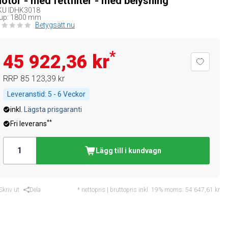
otor - med fettfilter - med belysning
KU
IDHK3018
jup: 1800 mm
Betygsätt nu
*
45 922,36 kr
RRP
85 123,39 kr
Leveranstid:
5 - 6 Veckor
inkl.
Lägsta prisgaranti
**
Fri leverans
Lägg till i kundvagn
Skriv ut
Dela
* nettopris | bruttopris inkl. 19% moms:
54 647,61 kr