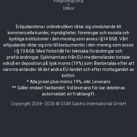
Integritetspolicy
Villkor
Erbjudandena i onlinebutiken riktar sig uteslutande till
kommersiella kunder, myndigheter, föreningar och sociala och
kyrkliga institutioner i den mening som avses i §14 BGB. Vårt
erbjudande riktar sig inte till konsumenter i den mening som avses
i § 13 BGB. Med förbehåll för tekniska förändringar och
prisförändringar. Självhämtare från EU-medlemsländer betalar
också en deposition på tysk moms (19%) som återbetalas efter att
varorna anländer till det andra EU-landet och efter mottagandet av
kvittot.
* Alla priser plus moms 19%, inkl. Leverans
** Gäller endast fastlandet. Vid leverans för öar debiteras
automatiskt en fraktavgift.
Copyright 2004–
2026
© GGM Gastro International GmbH