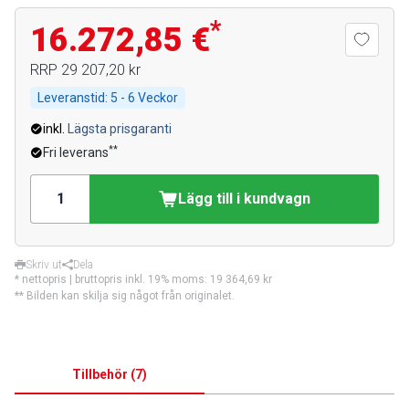
*
16.272,85 €
RRP
29 207,20 kr
Leveranstid:
5 - 6 Veckor
inkl.
Lägsta prisgaranti
**
Fri leverans
Lägg till i kundvagn
Skriv ut
Dela
* nettopris | bruttopris inkl. 19% moms:
19 364,69 kr
** Bilden kan skilja sig något från originalet.
Tillbehör
(
7
)