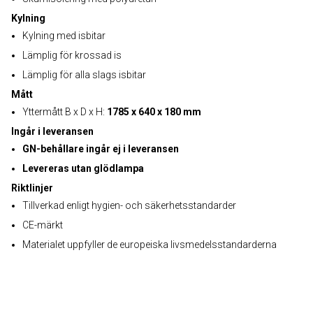
Kylning
Kylning med isbitar
Lämplig för krossad is
Lämplig för alla slags isbitar
Mått
Yttermått B x D x H:
1785 x 640 x 180 mm
Ingår i leveransen
GN-behållare ingår ej i leveransen
Levereras utan glödlampa
Riktlinjer
Tillverkad enligt hygien- och säkerhetsstandarder
CE-märkt
Materialet uppfyller de europeiska livsmedelsstandarderna