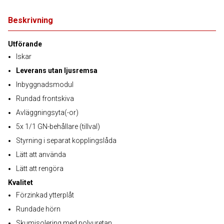
Beskrivning
Utförande
Iskar
Leverans utan ljusremsa
Inbyggnadsmodul
Rundad frontskiva
Avläggningsyta(-or)
5x 1/1 GN-behållare (tillval)
Styrning i separat kopplingslåda
Lätt att använda
Lätt att rengöra
Kvalitet
Förzinkad ytterplåt
Rundade hörn
Skumisolering med polyuretan