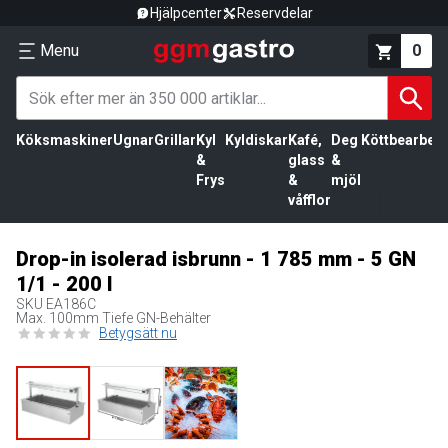
Hjälpcenter
Reservdelar
Menu
0
Köksmaskiner
Ugnar
Grillar
Kyl
Kyldiskar
Kafé,
Deg
Köttbearbetn
&
glass
&
Frys
&
mjöl
våfflor
Drop-in isolerad isbrunn - 1 785 mm - 5 GN
1/1 - 200 l
SKU
EA186C
Max. 100mm Tiefe GN-Behälter
Betygsätt nu