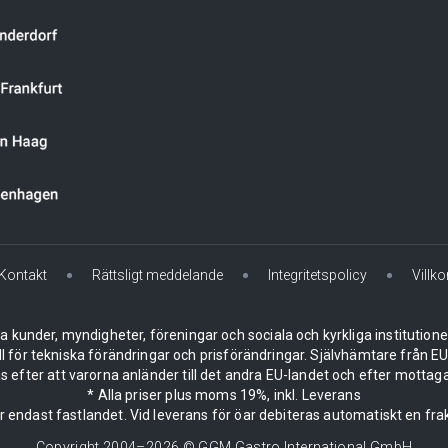
Kontakt
Rättsligt meddelande
Integritetspolicy
Villko
la kunder, myndigheter, föreningar och sociala och kyrkliga institution
ll för tekniska förändringar och prisförändringar. Självhämtare från
 efter att varorna anländer till det andra EU-landet och efter mottaga
* Alla priser plus moms 19%, inkl. Leverans
er endast fastlandet. Vid leverans för öar debiteras automatiskt en frak
Copyright 2004–
2026
© GGM Gastro International GmbH