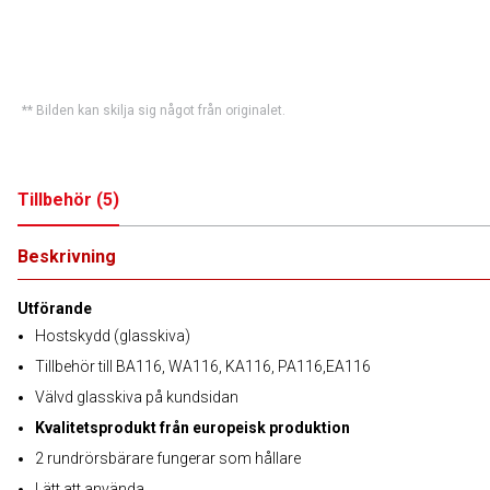
** Bilden kan skilja sig något från originalet.
Tillbehör
(
5
)
Beskrivning
Utförande
Hostskydd (glasskiva)
Tillbehör till BA116, WA116, KA116, PA116,EA116
Välvd glasskiva på kundsidan
Kvalitetsprodukt från europeisk produktion
2 rundrörsbärare fungerar som hållare
Lätt att använda