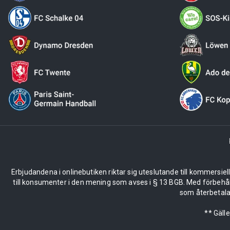
Erbjudandena i onlinebutiken riktar sig uteslutande till kommersiel
till konsumenter i den mening som avses i § 13 BGB. Med förbehå
som återbetalas
** Gäll