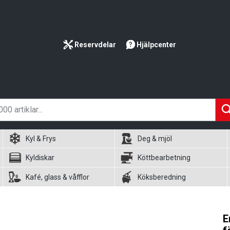
Reservdelar
Hjälpcenter
Kyl & Frys
Deg & mjöl
Kyldiskar
Köttbearbetning
Kafé, glass & våfflor
Köksberedning
E