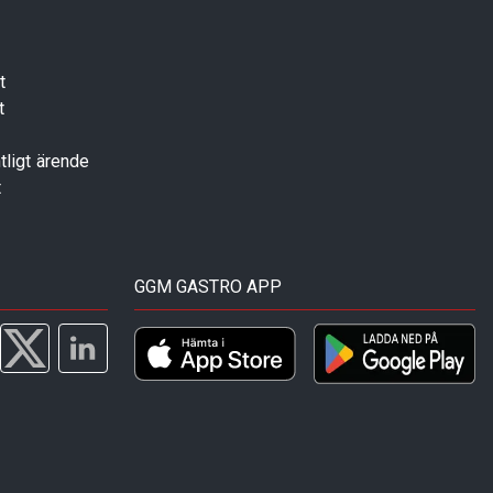
t
t
tligt ärende
t
GGM GASTRO APP