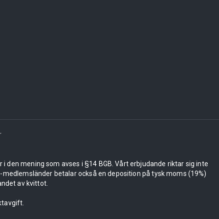
r
er i den mening som avses i §14 BGB. Vårt erbjudande riktar sig inte
 EU-medlemsländer betalar också en deposition på tysk moms (19%)
ndet av kvittot.
tavgift.