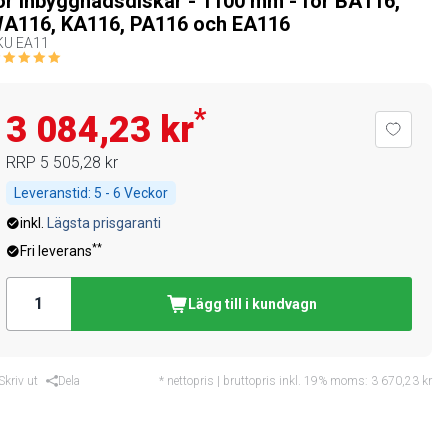
ör inbyggnadsdiskar - 1100 mm - för BA116,
A116, KA116, PA116 och EA116
KU
EA11
*
3 084,23 kr
RRP
5 505,28 kr
Leveranstid:
5 - 6 Veckor
inkl.
Lägsta prisgaranti
**
Fri leverans
Lägg till i kundvagn
Skriv ut
Dela
* nettopris | bruttopris inkl. 19% moms:
3 670,23 kr