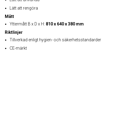
Lätt att rengöra
Mått
Yttermått B x D x H:
810 x 640 x 380 mm
Riktlinjer
Tillverkad enligt hygien- och säkerhetsstandarder
CE-märkt