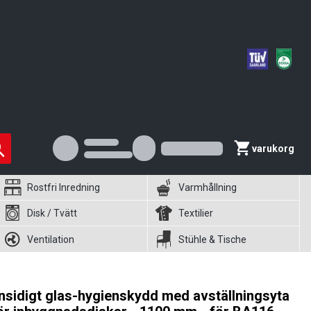
varukorg
Rostfri Inredning
Varmhållning
Disk / Tvätt
Textilier
Ventilation
Stühle & Tische
nsidigt glas-hygienskydd med avställningsyta