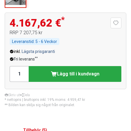
*
4.167,62 €
RRP
7 207,75 kr
Leveranstid:
5 - 6 Veckor
inkl.
Lägsta prisgaranti
**
Fri leverans
Lägg till i kundvagn
Skriv ut
Dela
* nettopris | bruttopris inkl. 19% moms:
4 959,47 kr
** Bilden kan skilja sig något från originalet.
Tillbehör
(
5
)