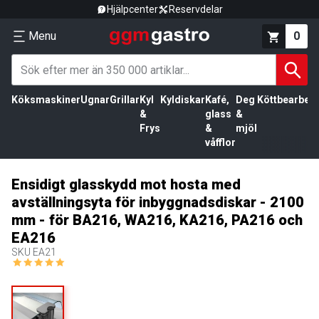
Hjälpcenter
Reservdelar
Menu
0
Köksmaskiner
Ugnar
Grillar
Kyl
Kyldiskar
Kafé,
Deg
Köttbearbetn
&
glass
&
Frys
&
mjöl
våfflor
Ensidigt glasskydd mot hosta med
avställningsyta för inbyggnadsdiskar - 2100
mm - för BA216, WA216, KA216, PA216 och
EA216
SKU
EA21