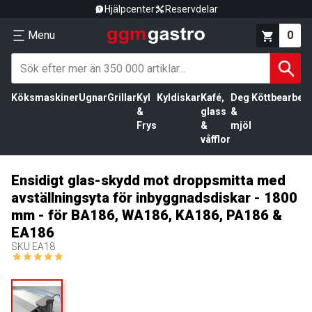
Hjälpcenter
Reservdelar
Menu
0
Köksmaskiner
Ugnar
Grillar
Kyl
Kyldiskar
Kafé,
Deg
Köttbearbetn
&
glass
&
Frys
&
mjöl
våfflor
Ensidigt glas-skydd mot droppsmitta med
avställningsyta för inbyggnadsdiskar - 1800
mm - för BA186, WA186, KA186, PA186 &
EA186
SKU
EA18