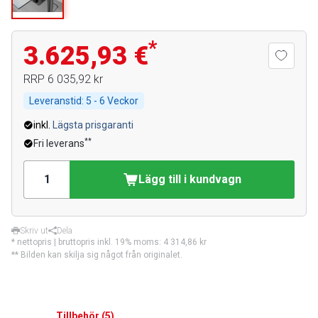
*
3.625,93 €
RRP
6 035,92 kr
Leveranstid:
5 - 6 Veckor
inkl.
Lägsta prisgaranti
**
Fri leverans
Lägg till i kundvagn
Skriv ut
Dela
* nettopris | bruttopris inkl. 19% moms:
4 314,86 kr
** Bilden kan skilja sig något från originalet.
Tillbehör
(
5
)