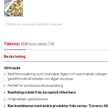
** Bilden kan skilja sig något från originalet.
Tillbehör
(
1
)
Reservdelar
(
18
)
Beskrivning
Utförande
Med termosäkring som övervakar lågan och automatiskt stänger 
gastillförseln till enheten om lågan slocknar
Perfekt för professionell användning
Kvalitetsprodukt från europeisk tillverkare
Högkvalitativ gasbrännare
Kan kombineras med andra produkter från serien: "Lorenzo 60