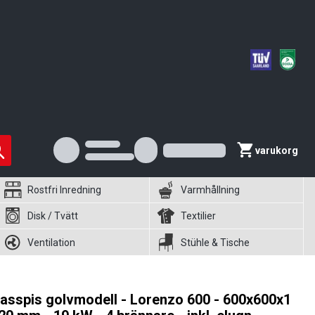
varukorg
Rostfri Inredning
Varmhållning
Disk / Tvätt
Textilier
Ventilation
Stühle & Tische
asspis golvmodell - Lorenzo 600 - 600x600x1