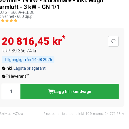
20 mm - 19 kW - 4 brännare - inkl. elugn
armluft - 3 kW - GN 1/1
KU
GHB669P+EB3U
lvenhet - 600 djup
*
20 816,45 kr
RRP
39 366,74 kr
Tillgänglig från
14.08.2026
inkl.
Lägsta prisgaranti
**
Fri leverans
Lägg till i kundvagn
Skriv ut
Dela
* nettopris | bruttopris inkl. 19% moms:
24 771,58 kr