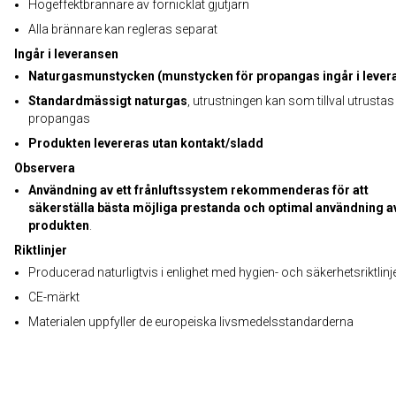
Högeffektbrännare av förnicklat gjutjärn
Alla brännare kan regleras separat
Ingår i leveransen
Naturgasmunstycken (munstycken för propangas ingår i lever
Standardmässigt naturgas
, utrustningen kan som tillval utrustas
propangas
Produkten levereras utan kontakt/sladd
Observera
Användning av ett frånluftssystem rekommenderas för att
säkerställa bästa möjliga prestanda och optimal användning a
produkten
.
Riktlinjer
Producerad naturligtvis i enlighet med hygien- och säkerhetsriktlinj
CE-märkt
Materialen uppfyller de europeiska livsmedelsstandarderna