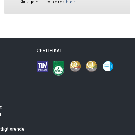
Skriv gärna till oss direkt
här
>
CERTIFIKAT
t
t
tligt ärende