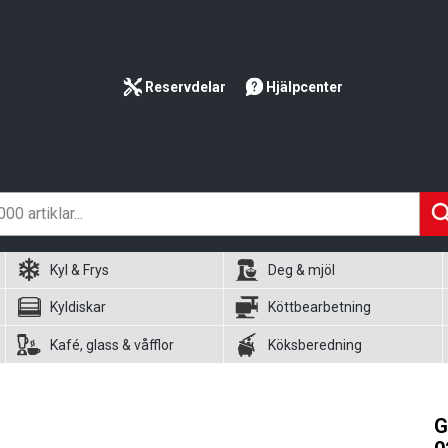
Reservdelar
Hjälpcenter
Kyl & Frys
Deg & mjöl
Kyldiskar
Köttbearbetning
Kafé, glass & våfflor
Köksberedning
G