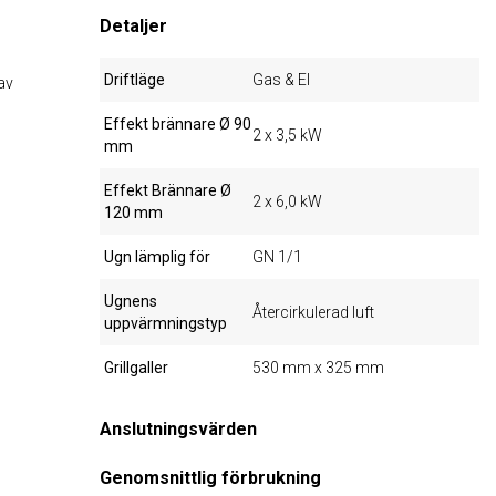
Detaljer
Driftläge
Gas & El
av
Effekt brännare Ø 90
2 x 3,5 kW
mm
Effekt Brännare Ø
2 x 6,0 kW
120 mm
Ugn lämplig för
GN 1/1
Ugnens
Återcirkulerad luft
uppvärmningstyp
Grillgaller
530 mm x 325 mm
Anslutningsvärden
Genomsnittlig förbrukning