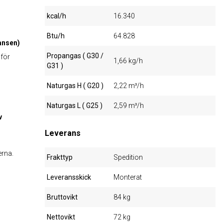
kcal/h
16.340
Btu/h
64.828
ansen)
Propangas ( G30 /
 för
1,66 kg/h
G31 )
Naturgas H ( G20 )
2,22 m³/h
Naturgas L ( G25 )
2,59 m³/h
v
Leverans
erna.
Frakttyp
Spedition
Leveransskick
Monterat
Bruttovikt
84 kg
Nettovikt
72 kg