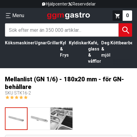
Hjälpcenter
Reservdelar
Menu
0
Köksmaskiner
Ugnar
Grillar
Kyl
Kyldiskar
Kafé,
Deg
Köttbearbetn
&
glass
&
Frys
&
mjöl
våfflor
Mellanlist (GN 1/6) - 180x20 mm - för GN-
behållare
SKU
STK16-2