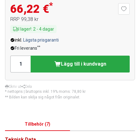
*
66,22 €
RRP
99,38 kr
I lager!
:
2
-
4
dagar
inkl.
Lägsta prisgaranti
**
Fri leverans
Lägg till i kundvagn
Skriv ut
Dela
* nettopris | bruttopris inkl. 19% moms:
78,80 kr
** Bilden kan skilja sig något från originalet.
Tillbehör
(
7
)
Teknisk Data