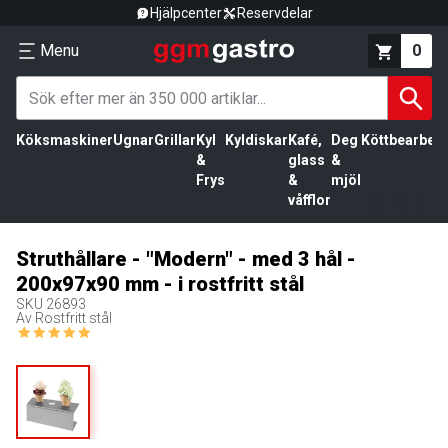
Hjälpcenter
Reservdelar
Menu
0
Köksmaskiner
Ugnar
Grillar
Kyl
Kyldiskar
Kafé,
Deg
Köttbearbetn
&
glass
&
Frys
&
mjöl
våfflor
Struthållare - "Modern" - med 3 hål -
200x97x90 mm - i rostfritt stål
SKU
26893
Av Rostfritt stål