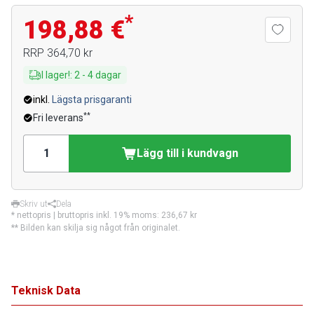
*
198,88 €
RRP
364,70 kr
I lager!
:
2
-
4
dagar
inkl.
Lägsta prisgaranti
**
Fri leverans
Lägg till i kundvagn
Skriv ut
Dela
* nettopris | bruttopris inkl. 19% moms:
236,67 kr
** Bilden kan skilja sig något från originalet.
Teknisk Data