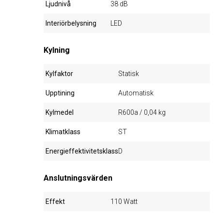
Ljudnivå
38 dB
Interiörbelysning
LED
Kylning
Kylfaktor
Statisk
Upptining
Automatisk
Kylmedel
R600a / 0,04 kg
Klimatklass
ST
Energieffektivitetsklass
D
Anslutningsvärden
Effekt
110 Watt