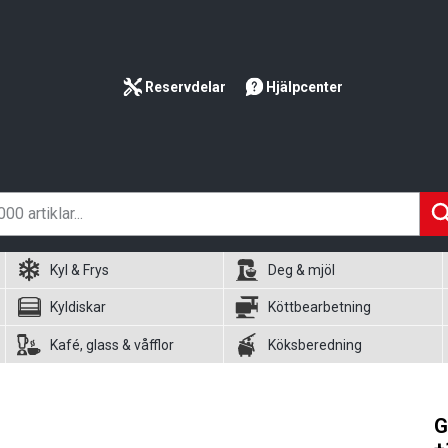
Reservdelar
Hjälpcenter
Kyl & Frys
Deg & mjöl
Kyldiskar
Köttbearbetning
Kafé, glass & våfflor
Köksberedning
G