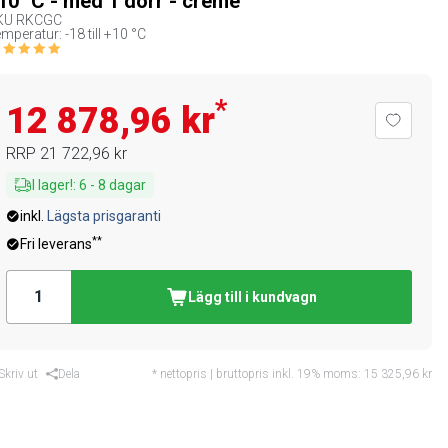
10 °C - med 1 dörr - creme
KU
RKCGC
mperatur: -18 till +10 °C
*
12 878,96 kr
RRP
21 722,96 kr
I lager!
:
6
-
8
dagar
inkl.
Lägsta prisgaranti
**
Fri leverans
Lägg till i kundvagn
Skriv ut
Dela
* nettopris | bruttopris inkl. 19% moms:
15 325,96 kr