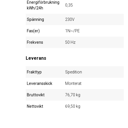
Energiförbrukning
0,35
kWh/24h
Spänning
230V
Fas(er)
1N~/PE
Frekvens
50 Hz
Leverans
Frakttyp
Spedition
Leveransskick
Monterat
Bruttovikt
76,70 kg
Nettovikt
69,50 kg