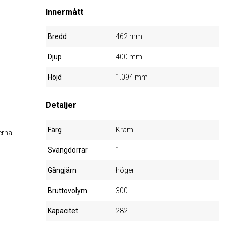
Innermått
Bredd
462 mm
Djup
400 mm
Höjd
1.094 mm
Detaljer
Färg
Kräm
erna.
Svängdörrar
1
Gångjärn
höger
Bruttovolym
300 l
Kapacitet
282 l