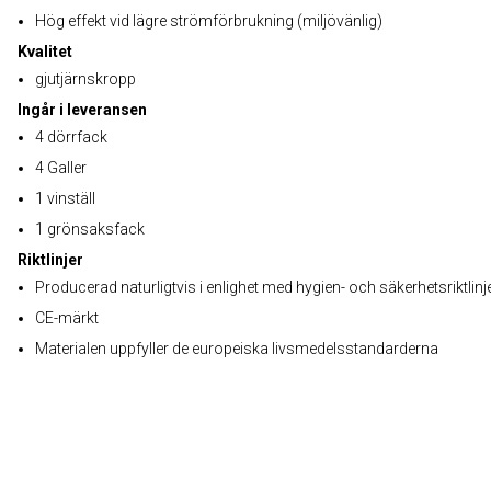
Hög effekt vid lägre strömförbrukning (miljövänlig)
Kvalitet
gjutjärnskropp
Ingår i leveransen
4 dörrfack
4 Galler
1 vinställ
1 grönsaksfack
Riktlinjer
Producerad naturligtvis i enlighet med hygien- och säkerhetsriktlinj
CE-märkt
Materialen uppfyller de europeiska livsmedelsstandarderna