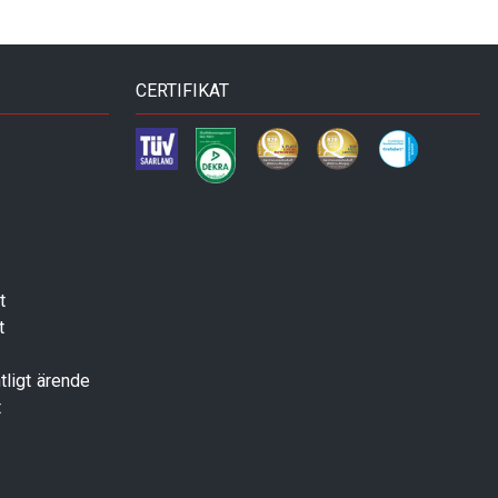
CERTIFIKAT
t
t
tligt ärende
t