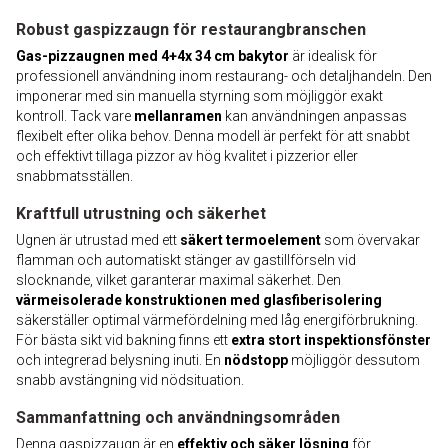
Robust gaspizzaugn för restaurangbranschen
Gas-pizzaugnen med 4+4x 34 cm bakytor
är idealisk för
professionell användning inom restaurang- och detaljhandeln. Den
imponerar med sin manuella styrning som möjliggör exakt
kontroll. Tack vare
mellanramen
kan användningen anpassas
flexibelt efter olika behov. Denna modell är perfekt för att snabbt
och effektivt tillaga pizzor av hög kvalitet i pizzerior eller
snabbmatsställen.
Kraftfull utrustning och säkerhet
Ugnen är utrustad med ett
säkert termoelement
som övervakar
flamman och automatiskt stänger av gastillförseln vid
slocknande, vilket garanterar maximal säkerhet. Den
värmeisolerade konstruktionen med glasfiberisolering
säkerställer optimal värmefördelning med låg energiförbrukning.
För bästa sikt vid bakning finns ett
extra stort inspektionsfönster
och integrerad belysning inuti. En
nödstopp
möjliggör dessutom
snabb avstängning vid nödsituation.
Sammanfattning och användningsområden
Denna gaspizzaugn är en
effektiv och säker lösning
för