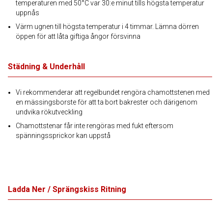
temperaturen med 50°C var 30:e minut tills högsta temperatur
uppnås
Värm ugnen till högsta temperatur i 4 timmar. Lämna dörren
öppen för att låta giftiga ångor försvinna
Städning & Underhåll
Vi rekommenderar att regelbundet rengöra chamottstenen med
en mässingsborste för att ta bort bakrester och därigenom
undvika rökutveckling
Chamottstenar får inte rengöras med fukt eftersom
spänningssprickor kan uppstå
Ladda Ner / Sprängskiss Ritning