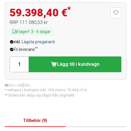
*
59.398,40 €
RRP
111 080,53 kr
I lager!
:
3
-
6
dagar
inkl.
Lägsta prisgaranti
**
Fri leverans
Lägg till i kundvagn
Skriv ut
Dela
* nettopris | bruttopris inkl. 19% moms:
70 684,10 kr
** Bilden kan skilja sig något från originalet.
Tillbehör
(
9
)