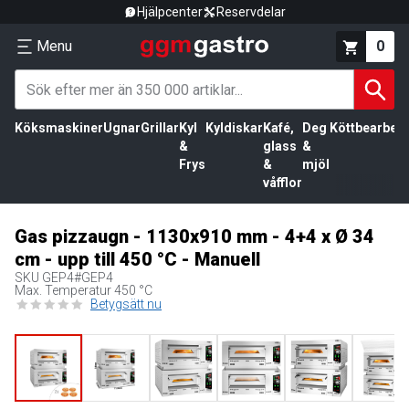
Hjälpcenter
Reservdelar
Menu
0
Köksmaskiner
Ugnar
Grillar
Kyl
Kyldiskar
Kafé,
Deg
Köttbearbetn
&
glass
&
Frys
&
mjöl
våfflor
Gas pizzaugn - 1130x910 mm - 4+4 x Ø 34
cm - upp till 450 °C - Manuell
SKU
GEP4#GEP4
Max. Temperatur 450 °C
Betygsätt nu