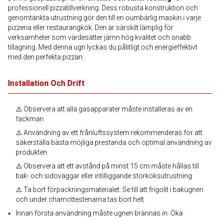
professionell pizzatillverkning. Dess robusta konstruktion och
genomtänkta utrustning gör den till en oumbärlig maskin i varje
pizzeria eller restaurangkök. Den är särskilt lämplig för
verksamheter som värdesätter jämn hög kvalitet och snabb
tillagning. Med denna ugn lyckas du pålitligt och energieffektivt
med den perfekta pizzan.
Installation Och Drift
⚠️ Observera att alla gasapparater måste installeras av en
fackman
⚠️ Användning av ett frånluftssystem rekommenderas för att
säkerställa bästa möjliga prestanda och optimal användning av
produkten
⚠️ Observera att ett avstånd på minst 15 cm måste hållas till
bak- och sidoväggar eller intilliggande storköksutrustning
⚠️ Ta bort förpackningsmaterialet. Se till att frigolit i bakugnen
och under chamottestenarna tas bort helt
Innan första användning måste ugnen brännas in. Öka