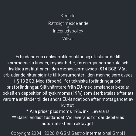
Kontakt
Rättsligt meddelande
Integritetspolicy
Villkor
Erbjudandena i onlinebutiken riktar sig uteslutande till
kommersiella kunder, myndigheter, föreningar och sociala och
kyrkliga institutioner i den mening som avses i §14 BGB. Vårt
erbjudande riktar sig inte till konsumenter i den mening som avses
i § 13 BGB. Med förbehåll för tekniska förändringar och
prisförändringar. Självhämtare från EU-medlemsländer betalar
också en deposition på tysk moms (19%) som återbetalas efter att
varorna anländer till det andra EU-landet och efter mottagandet av
kvittot.
* Alla priser plus moms 19%, inkl. Leverans
** Gäller endast fastlandet. Vid leverans för öar debiteras
automatiskt en fraktavgift.
Copyright 2004–
2026
© GGM Gastro International GmbH