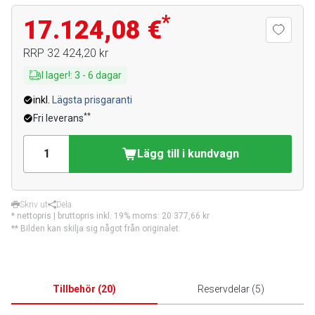
*
17.124,08 €
RRP
32 424,20 kr
I lager!
:
3
-
6
dagar
inkl.
Lägsta prisgaranti
**
Fri leverans
Lägg till i kundvagn
Skriv ut
Dela
* nettopris | bruttopris inkl. 19% moms:
20 377,66 kr
** Bilden kan skilja sig något från originalet.
Tillbehör
(
20
)
Reservdelar
(
5
)