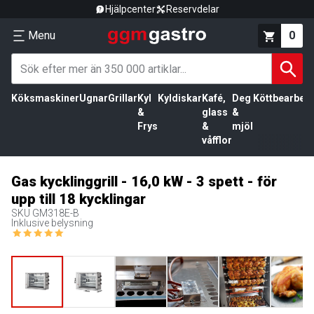
Hjälpcenter
Reservdelar
Menu
0
Köksmaskiner
Ugnar
Grillar
Kyl
Kyldiskar
Kafé,
Deg
Köttbearbetn
&
glass
&
Frys
&
mjöl
våfflor
Gas kycklinggrill - 16,0 kW - 3 spett - för
upp till 18 kycklingar
SKU
GM318E-B
Inklusive belysning