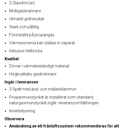
2 Glasdörr(ar)
Multigasbrännare
Utmärkt grillresultat
Stark och pålitlig
Förinställd på propangas
Värmezonerna kan ställas in separat
Inklusive fettbricka
Kvalitet
Dörrar i värmebeständigt material
Högkvalitativ gasbrännare
Ingår i leveransen
3 Spett med änd- och mellanklämmor
Propanmunstycket är installerat som standard,
naturgasmunstycket ingår i leveransomfattningen
Innerbelysning
Observera
Användning av ett frånluftssystem rekommenderas för att