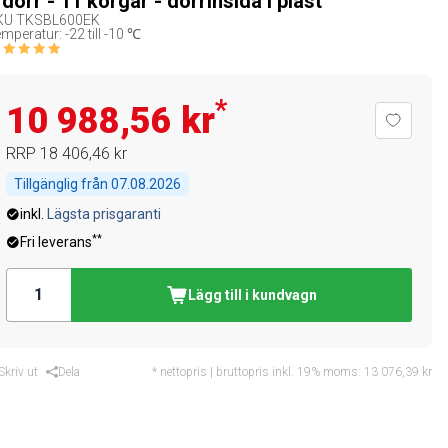
 dörr - 11 korgar - dörrinsida i plast
KU
TKSBL600EK
mperatur: -22 till -10 ℃
*
10 988,56 kr
RRP
18 406,46 kr
Tillgänglig från
07.08.2026
inkl.
Lägsta prisgaranti
**
Fri leverans
Lägg till i kundvagn
Skriv ut
Dela
* nettopris | bruttopris inkl. 19% moms:
13 076,39 kr