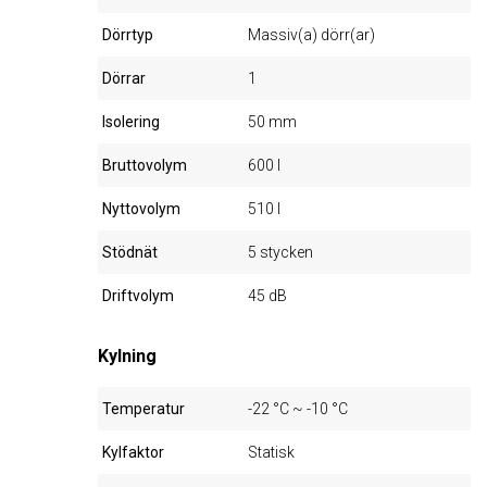
Dörrtyp
Massiv(a) dörr(ar)
Dörrar
1
Isolering
50 mm
Bruttovolym
600 l
Nyttovolym
510 l
Stödnät
5 stycken
Driftvolym
45 dB
Kylning
Temperatur
-22 °C ~ -10 °C
Kylfaktor
Statisk