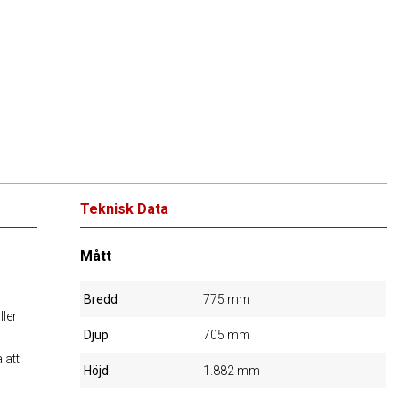
Teknisk Data
Mått
Bredd
775 mm
ller
Djup
705 mm
 att
Höjd
1.882 mm