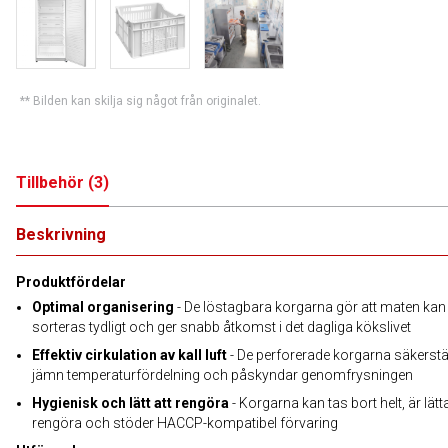
** Bilden kan skilja sig något från originalet.
Tillbehör
(
3
)
Beskrivning
Produktfördelar
Optimal organisering
- De löstagbara korgarna gör att maten kan
sorteras tydligt och ger snabb åtkomst i det dagliga kökslivet
Effektiv cirkulation av kall luft
- De perforerade korgarna säkerstä
jämn temperaturfördelning och påskyndar genomfrysningen
Hygienisk och lätt att rengöra
- Korgarna kan tas bort helt, är lätta
rengöra och stöder HACCP-kompatibel förvaring