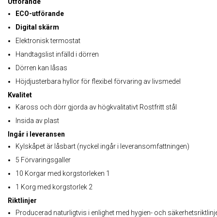
Utförande
ECO-utförande
Digital skärm
Elektronisk termostat
Handtagslist infälld i dörren
Dörren kan låsas
Höjdjusterbara hyllor för flexibel förvaring av livsmedel
Kvalitet
Kaross och dörr gjorda av högkvalitativt Rostfritt stål
Insida av plast
Ingår i leveransen
Kylskåpet är låsbart (nyckel ingår i leveransomfattningen)
5 Förvaringsgaller
10 Korgar med korgstorleken 1
1 Korg med korgstorlek 2
Riktlinjer
Producerad naturligtvis i enlighet med hygien- och säkerhetsriktlinj