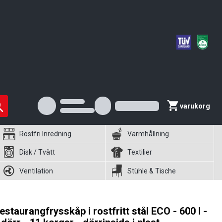
varukorg
Rostfri Inredning
Varmhållning
Disk / Tvätt
Textilier
Ventilation
Stühle & Tische
estaurangfrysskåp i rostfritt stål ECO - 600 l -