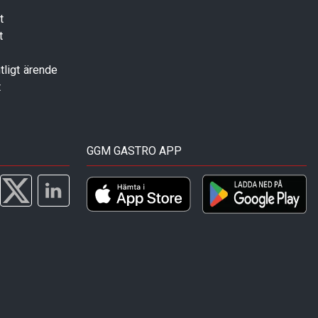
t
t
tligt ärende
t
GGM GASTRO APP