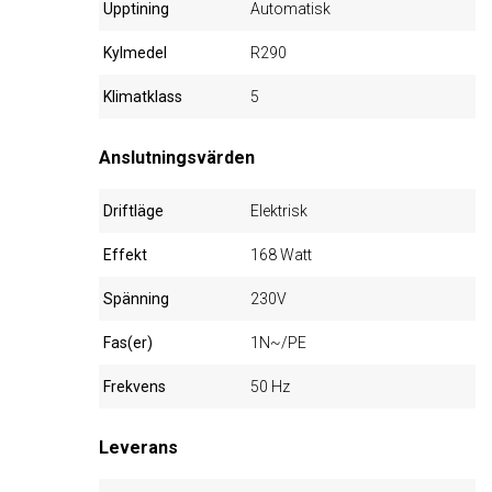
Upptining
Automatisk
Kylmedel
R290
Klimatklass
5
Anslutningsvärden
Driftläge
Elektrisk
Effekt
168 Watt
Spänning
230V
Fas(er)
1N~/PE
Frekvens
50 Hz
Leverans