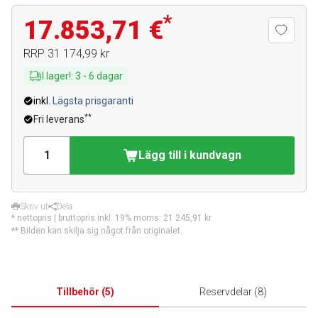
*
17.853,71 €
RRP
31 174,99 kr
I lager!
:
3
-
6
dagar
inkl.
Lägsta prisgaranti
**
Fri leverans
Lägg till i kundvagn
Skriv ut
Dela
* nettopris | bruttopris inkl. 19% moms:
21 245,91 kr
** Bilden kan skilja sig något från originalet.
Tillbehör
(
5
)
Reservdelar
(
8
)