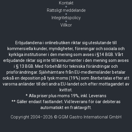
Kontakt
Rättsligt meddelande
Integritetspolicy
Villkor
Erbjudandena i onlinebutiken riktar sig uteslutande till
kommersiella kunder, myndigheter, föreningar och sociala och
kyrkliga institutioner i den mening som avses i §14 BGB. Vårt
erbjudande riktar sig inte till konsumenter i den mening som avses
i § 13 BGB. Med förbehåll för tekniska förändringar och
prisförändringar. Självhämtare från EU-medlemsländer betalar
också en deposition på tysk moms (19%) som återbetalas efter att
varorna anländer till det andra EU-landet och efter mottagandet av
kvittot.
* Alla priser plus moms 19%, inkl. Leverans
** Gäller endast fastlandet. Vid leverans för öar debiteras
automatiskt en fraktavgift.
Copyright 2004–
2026
© GGM Gastro International GmbH