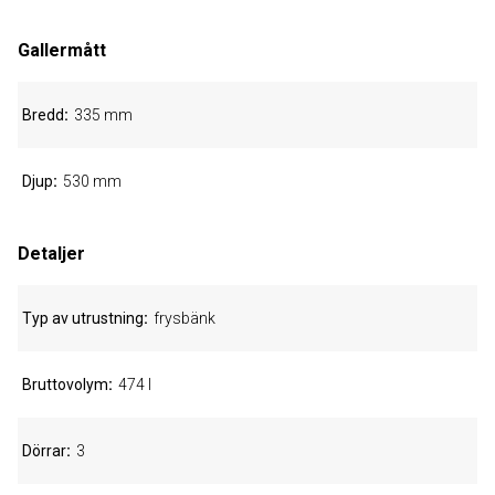
Gallermått
Bredd
335 mm
Djup
530 mm
Detaljer
Typ av utrustning
frysbänk
Bruttovolym
474 l
Dörrar
3