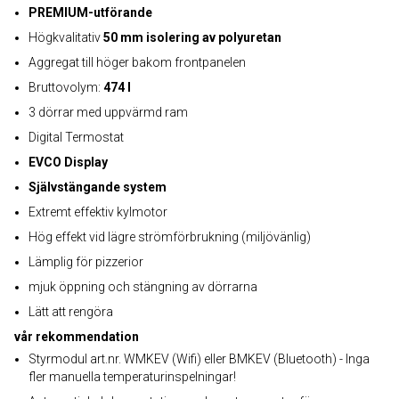
PREMIUM-utförande
Högkvalitativ
50 mm isolering av polyuretan
Aggregat till höger bakom frontpanelen
Bruttovolym:
474 l
3 dörrar med uppvärmd ram
Digital Termostat
EVCO Display
Självstängande system
Extremt effektiv kylmotor
Hög effekt vid lägre strömförbrukning (miljövänlig)
Lämplig för pizzerior
mjuk öppning och stängning av dörrarna
Lätt att rengöra
vår rekommendation
Styrmodul art.nr. WMKEV (Wifi) eller BMKEV (Bluetooth) - Inga
fler manuella temperaturinspelningar!