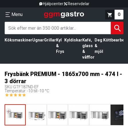
Hjälpcenter
Reservdelar
Menu
0
Köksmaskiner
Ugnar
Grillar
Kyl
Kyldiskar
Kafé,
Deg
Köttbearbetn
&
glass
&
Frys
&
mjöl
våfflor
Frysbänk PREMIUM - 1865x700 mm - 474 l -
3 dörrar
SKU
GTF187ND-EF
Temperatur: -10 till -10 °C