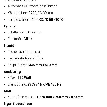
Automatisk avfrostningsfunktion
Köldmedium:
R290
, FCKW-fritt
Temperaturområde:
-22 °C till -10 °C
Kylfack
1 Kylfack med 3 dörrar
Fackmått:
GN 1/1
Interiör
Interiör av rostfritt stål
med rundade innerhörn
Hyllplan B x D:
335 mm x 530 mm
Anslutning
Effekt:
550 Watt
Elanslutning:
230V / 1N~/PE / 50 Hz
Mått
Yttermått B x D x H:
1.865 mm x 700 mm x 870 mm
Ingår i leveransen