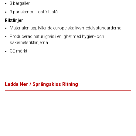
3 bärgaller
3 par skenor i rostfritt stål
Riktlinjer
Materialen uppfyller de europeiska livsmedelsstandarderna
Producerad naturligtvis i enlighet med hygien- och
säkerhetsriktlinjerna.
CE-märkt
Ladda Ner / Sprängskiss Ritning