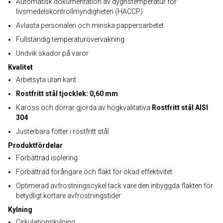
Automatisk dokumentation av dygnstemperatur för
livsmedelskontrollmyndigheten (HACCP)
Avlasta personalen och minska pappersarbetet
Fullständig temperaturövervakning
Undvik skador på varor
Kvalitet
Arbetsyta utan kant
Rostfritt stål tjocklek: 0,60 mm
Kaross och dörrar gjorda av högkvalitativa
Rostfritt stål AISI
304
Justerbara fötter i rostfritt stål
Produktfördelar
Förbättrad isolering
Förbättrad förångare och fläkt för ökad effektivitet
Optimerad avfrostningscykel tack vare den inbyggda fläkten för
betydligt kortare avfrostningstider
Kylning
Cirkulationskylning