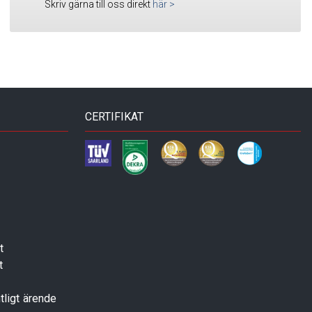
Skriv gärna till oss direkt
här
>
CERTIFIKAT
t
t
tligt ärende