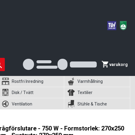
varukorg
Rostfri Inredning
Varmhållning
Disk / Tvätt
Textilier
Ventilation
Stühle & Tische
rågförslutare - 750 W - Formstorlek: 270x250