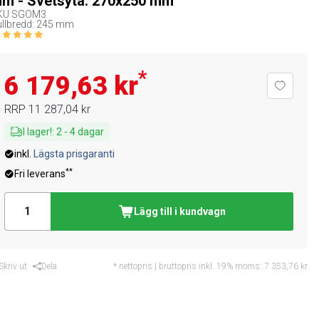
m - Svetsyta: 270x250 mm
KU
SGOM3
llbredd: 245 mm
*
6 179,63 kr
RRP
11 287,04 kr
I lager!
:
2
-
4
dagar
inkl.
Lägsta prisgaranti
**
Fri leverans
Lägg till i kundvagn
Skriv ut
Dela
* nettopris | bruttopris inkl. 19% moms:
7 353,76 kr