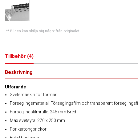
** Bilden kan skilja sig något från originalet.
Tillbehör
(
4
)
Beskrivning
Utförande
Svetsmaskin för formar
Förseglingsmaterial: Förseglingsfilm och transparent förseglingsf
Förseglingsfilmrulle: 245 mm Bred
Max svetsyta: 270 x 250 mm
För kartongbrickor
Enkel hantering