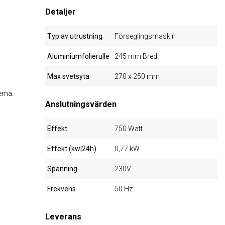
Detaljer
Typ av utrustning
Förseglingsmaskin
Aluminiumfolierulle
245 mm Bred
Max svetsyta
270 x 250 mm
erna.
Anslutningsvärden
Effekt
750 Watt
Effekt (kw|24h)
0,77 kW
Spänning
230V
Frekvens
50 Hz
Leverans