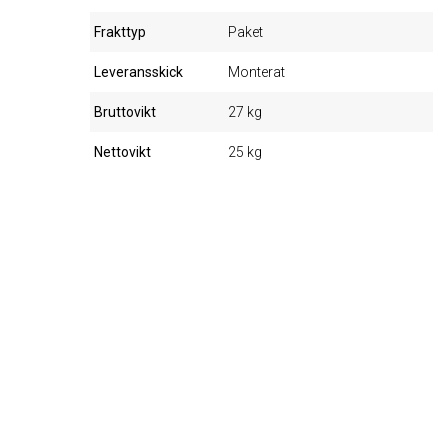
Frakttyp
Paket
Leveransskick
Monterat
Bruttovikt
27 kg
Nettovikt
25 kg