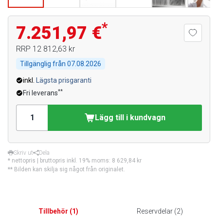
*
7.251,97 €
RRP
12 812,63 kr
Tillgänglig från
07.08.2026
inkl.
Lägsta prisgaranti
**
Fri leverans
Lägg till i kundvagn
Skriv ut
Dela
* nettopris | bruttopris inkl. 19% moms:
8 629,84 kr
** Bilden kan skilja sig något från originalet.
Tillbehör
(
1
)
Reservdelar
(
2
)