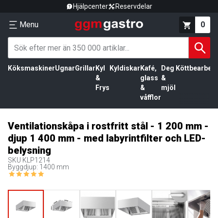
Hjälpcenter
Reservdelar
Menu
0
Köksmaskiner
Ugnar
Grillar
Kyl
Kyldiskar
Kafé,
Deg
Köttbearbetn
&
glass
&
Frys
&
mjöl
våfflor
Ventilationskåpa i rostfritt stål - 1 200 mm -
djup 1 400 mm - med labyrintfilter och LED-
belysning
SKU
KLP1214
Byggdjup: 1400 mm