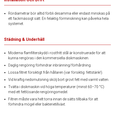
Rördiametrar bör alltid förbli desamma eller endast minskas på
ett fackmässigt sätt. En felaktig förminskning kan påverka hela
systemet.
Städning & Underhåll
Moderna flamfilterskydd i rostfritt stål är konstruerade för att
kunna rengöras i den kommersiella diskmaskinen.
Daglig rengöring förhindrar inbränning/förhårdning.
Lossa filtret försiktigt från hållaren (var försiktig: fettstänk!).
Vid kraftig nedsmutsning skölj bort grovt fett med varmt vatten.
Tvätta i diskmaskin vid höga temperaturer (minst 60–70 °C)
med ett fettlösande rengöringsmedel.
Filtren måste vara helt torra innan de sätts tillbaka för att
förhindra mögel eller bakterietillväxt.