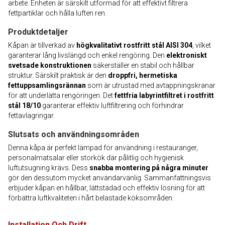
arbete. Enheten är särskilt utformad för att effektivt filtrera
fettpartiklar och hålla luften ren.
Produktdetaljer
Kåpan är tillverkad av
högkvalitativt rostfritt stål AISI 304
, vilket
garanterar lång livslängd och enkel rengöring. Den
elektroniskt
svetsade konstruktionen
säkerställer en stabil och hållbar
struktur. Särskilt praktisk är den
droppfri, hermetiska
fettuppsamlingsrännan
som är utrustad med avtappningskranar
för att underlätta rengöringen. Det
fettfria labyrintfiltret i rostfritt
stål 18/10
garanterar effektiv luftfiltrering och förhindrar
fettavlagringar.
Slutsats och användningsområden
Denna kåpa är perfekt lämpad för användning i restauranger,
personalmatsalar eller storkök där pålitlig och hygienisk
luftutsugning krävs. Dess
snabba montering på några minuter
gör den dessutom mycket användarvänlig. Sammanfattningsvis
erbjuder kåpan en hållbar, lättstädad och effektiv lösning för att
förbättra luftkvaliteten i hårt belastade köksområden.
Installation Och Drift