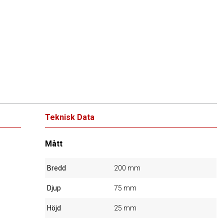
Teknisk Data
Mått
Bredd
200 mm
Djup
75 mm
Höjd
25 mm