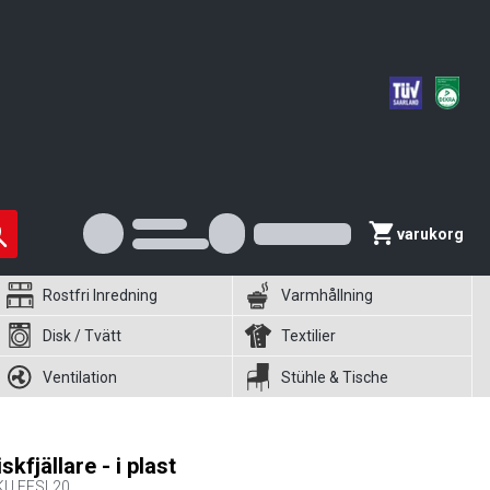
varukorg
Rostfri Inredning
Varmhållning
Disk / Tvätt
Textilier
Ventilation
Stühle & Tische
iskfjällare - i plast
KU
FESL20