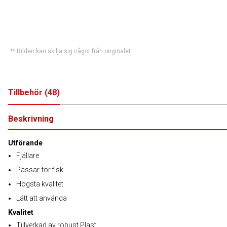
** Bilden kan skilja sig något från originalet.
Tillbehör
(
48
)
Beskrivning
Utförande
Fjällare
Passar för fisk
Högsta kvalitet
Lätt att använda
Kvalitet
Tillverkad av robust Plast