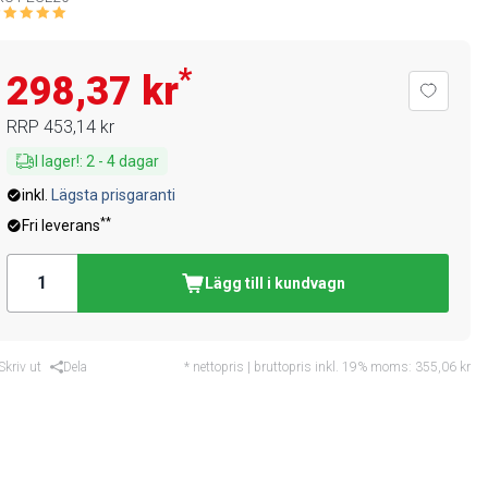
*
298,37 kr
RRP
453,14 kr
I lager!
:
2
-
4
dagar
inkl.
Lägsta prisgaranti
**
Fri leverans
Lägg till i kundvagn
Skriv ut
Dela
* nettopris | bruttopris inkl. 19% moms:
355,06 kr