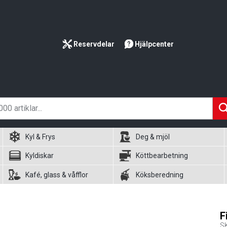
Reservdelar
Hjälpcenter
Kyl & Frys
Deg & mjöl
Kyldiskar
Köttbearbetning
Kafé, glass & våfflor
Köksberedning
F
S