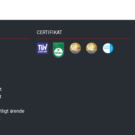
CERTIFIKAT
t
t
tligt ärende
t