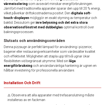
värmeisolering
som avsevärt minskar energiförbrukningen.
Jämfört med traditionella apparater sparar den upp till 20 % energi,
vilket påverkar driftskostnaderna positivt. Den
digitala soft-
touch-displayen
möjliggör en exakt styrning av temperatur och
baktid. Dessutom ger
inre belysning och det extra stora
observationsfönstret med dubbelglas
optimal kontroll över
bakningsprocessen.
Slutsats och användningsområden
Denna pizzaugn är perfekt lämpad för användning i pizzerior,
bagerier eller restaurangverksamheter som värdesätter kvalitet
och effektivitet. Möjligheten att stapla upp till två ugnar ökar
flexibiliteten vid begränsat utrymme. Med sin
låga
energiförbrukning
och användarvänliga hantering är ugnen en
hållbar investering för professionella användare.
Installation Och Drift
⚠️ Observera att alla apparater med trefasanslutning måste
installeras av en fackman