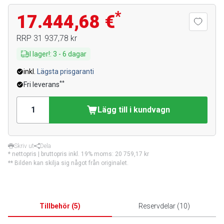
*
17.444,68 €
RRP
31 937,78 kr
I lager!
:
3
-
6
dagar
inkl.
Lägsta prisgaranti
**
Fri leverans
Lägg till i kundvagn
Skriv ut
Dela
* nettopris | bruttopris inkl. 19% moms:
20 759,17 kr
** Bilden kan skilja sig något från originalet.
Tillbehör
(
5
)
Reservdelar
(
10
)