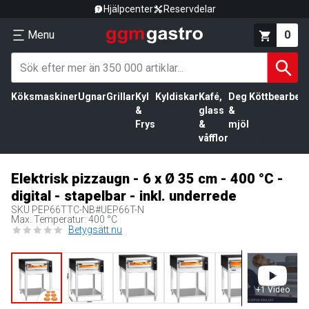
Hjälpcenter
Reservdelar
Menu
0
Köksmaskiner
Ugnar
Grillar
Kyl
Kyldiskar
Kafé,
Deg
Köttbearbetn
&
glass
&
Frys
&
mjöl
våfflor
Elektrisk pizzaugn - 6 x Ø 35 cm - 400 °C -
digital - stapelbar - inkl. underrede
SKU
PEP66TTC-NB#UEP66T-N
Max. Temperatur: 400 °C
Betygsätt nu
+
1
Video