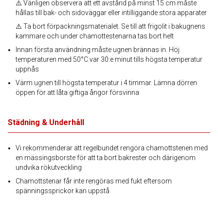
⚠️ Vänligen observera att ett avstånd på minst 15 cm måste
hållas till bak- och sidoväggar eller intilliggande stora apparater
⚠️ Ta bort förpackningsmaterialet. Se till att frigolit i bakugnens
kammare och under chamottestenarna tas bort helt
Innan första användning måste ugnen brännas in. Höj
temperaturen med 50°C var 30:e minut tills högsta temperatur
uppnås
Värm ugnen till högsta temperatur i 4 timmar. Lämna dörren
öppen för att låta giftiga ångor försvinna
Städning & Underhåll
Vi rekommenderar att regelbundet rengöra chamottstenen med
en mässingsborste för att ta bort bakrester och därigenom
undvika rökutveckling
Chamottstenar får inte rengöras med fukt eftersom
spänningssprickor kan uppstå