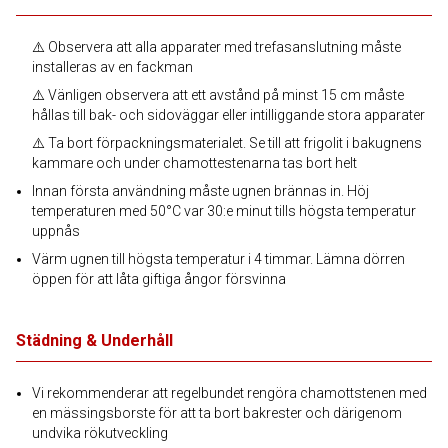
⚠️ Observera att alla apparater med trefasanslutning måste
installeras av en fackman
⚠️ Vänligen observera att ett avstånd på minst 15 cm måste
hållas till bak- och sidoväggar eller intilliggande stora apparater
⚠️ Ta bort förpackningsmaterialet. Se till att frigolit i bakugnens
kammare och under chamottestenarna tas bort helt
Innan första användning måste ugnen brännas in. Höj
temperaturen med 50°C var 30:e minut tills högsta temperatur
uppnås
Värm ugnen till högsta temperatur i 4 timmar. Lämna dörren
öppen för att låta giftiga ångor försvinna
Städning & Underhåll
Vi rekommenderar att regelbundet rengöra chamottstenen med
en mässingsborste för att ta bort bakrester och därigenom
undvika rökutveckling