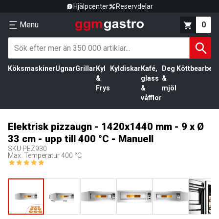
Hjälpcenter
Reservdelar
Menu
0
Köksmaskiner
Ugnar
Grillar
Kyl
Kyldiskar
Kafé,
Deg
Köttbearbetn
&
glass
&
Frys
&
mjöl
våfflor
Elektrisk pizzaugn - 1420x1440 mm - 9 x Ø
33 cm - upp till 400 °C - Manuell
SKU
PEZ930
Max. Temperatur 400 °C