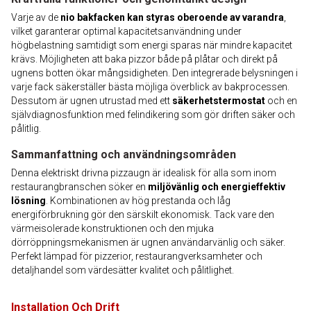
Varje av de
nio bakfacken kan styras oberoende av varandra
,
vilket garanterar optimal kapacitetsanvändning under
högbelastning samtidigt som energi sparas när mindre kapacitet
krävs. Möjligheten att baka pizzor både på plåtar och direkt på
ugnens botten ökar mångsidigheten. Den integrerade belysningen i
varje fack säkerställer bästa möjliga överblick av bakprocessen.
Dessutom är ugnen utrustad med ett
säkerhetstermostat
och en
självdiagnosfunktion med felindikering som gör driften säker och
pålitlig.
Sammanfattning och användningsområden
Denna elektriskt drivna pizzaugn är idealisk för alla som inom
restaurangbranschen söker en
miljövänlig och energieffektiv
lösning
. Kombinationen av hög prestanda och låg
energiförbrukning gör den särskilt ekonomisk. Tack vare den
värmeisolerade konstruktionen och den mjuka
dörröppningsmekanismen är ugnen användarvänlig och säker.
Perfekt lämpad för pizzerior, restaurangverksamheter och
detaljhandel som värdesätter kvalitet och pålitlighet.
Installation Och Drift