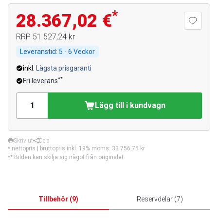
*
28.367,02 €
RRP
51 527,24 kr
Leveranstid:
5 - 6 Veckor
inkl.
Lägsta prisgaranti
**
Fri leverans
Lägg till i kundvagn
Skriv ut
Dela
* nettopris | bruttopris inkl. 19% moms:
33 756,75 kr
** Bilden kan skilja sig något från originalet.
Tillbehör
(
9
)
Reservdelar
(
7
)