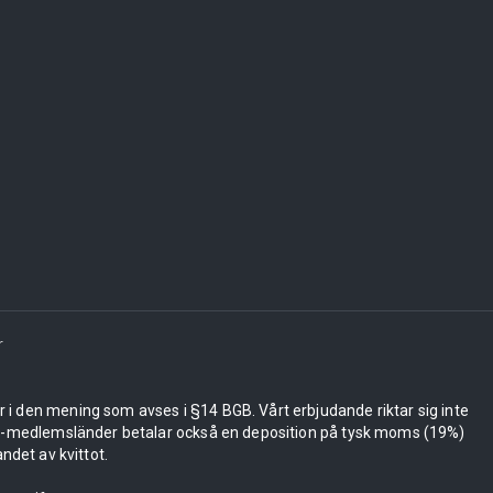
r
er i den mening som avses i §14 BGB. Vårt erbjudande riktar sig inte
 EU-medlemsländer betalar också en deposition på tysk moms (19%)
ndet av kvittot.