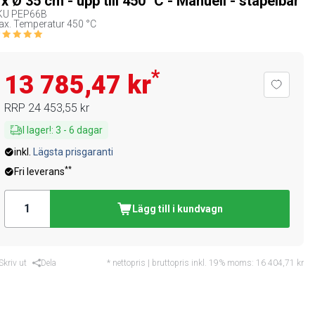
 x Ø 35 cm - upp till 450 °C - Manuell - stapelbar
KU
PEP66B
x. Temperatur 450 °C
*
13 785,47 kr
RRP
24 453,55 kr
I lager!
:
3
-
6
dagar
inkl.
Lägsta prisgaranti
**
Fri leverans
Lägg till i kundvagn
Skriv ut
Dela
* nettopris | bruttopris inkl. 19% moms:
16 404,71 kr