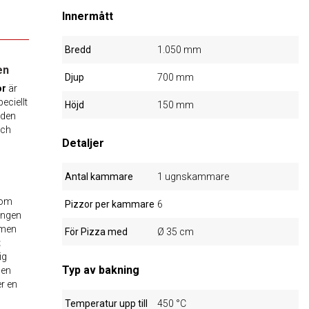
Innermått
Bredd
1.050 mm
en
Djup
700 mm
or
är
eciellt
Höjd
150 mm
 den
och
Detaljer
Antal kammare
1 ugnskammare
om
Pizzor per kammare
6
ingen
rmen
För Pizza med
Ø 35 cm
t
ig
Typ av bakning
 en
er en
Temperatur upp till
450 °C