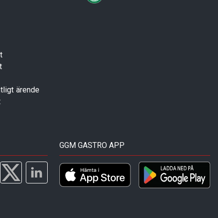
t
t
tligt ärende
t
GGM GASTRO APP