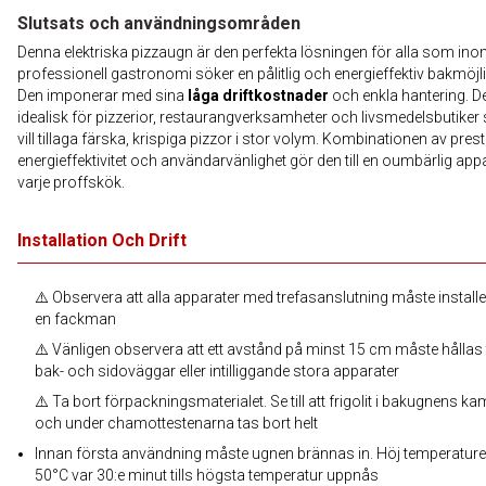
Slutsats och användningsområden
Denna elektriska pizzaugn är den perfekta lösningen för alla som in
professionell gastronomi söker en pålitlig och energieffektiv bakmöjli
Den imponerar med sina
låga driftkostnader
och enkla hantering. D
idealisk för pizzerior, restaurangverksamheter och livsmedelsbutike
vill tillaga färska, krispiga pizzor i stor volym. Kombinationen av pres
energieffektivitet och användarvänlighet gör den till en oumbärlig appa
varje proffskök.
Installation Och Drift
⚠️ Observera att alla apparater med trefasanslutning måste install
en fackman
⚠️ Vänligen observera att ett avstånd på minst 15 cm måste hållas t
bak- och sidoväggar eller intilliggande stora apparater
⚠️ Ta bort förpackningsmaterialet. Se till att frigolit i bakugnens 
och under chamottestenarna tas bort helt
Innan första användning måste ugnen brännas in. Höj temperatur
50°C var 30:e minut tills högsta temperatur uppnås