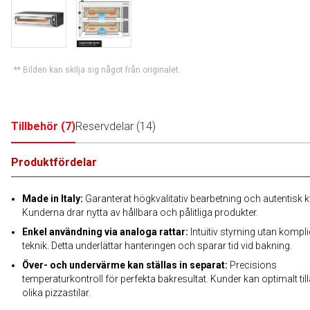
** Bilden kan skilja sig något från originalet.
Tillbehör
(
7
)
Reservdelar
(
14
)
Produktfördelar
Made in Italy:
Garanterat högkvalitativ bearbetning och autentisk kv
Kunderna drar nytta av hållbara och pålitliga produkter.
Enkel användning via analoga rattar:
Intuitiv styrning utan kompl
teknik. Detta underlättar hanteringen och sparar tid vid bakning.
Över- och undervärme kan ställas in separat:
Precisions
temperaturkontroll för perfekta bakresultat. Kunder kan optimalt til
olika pizzastilar.