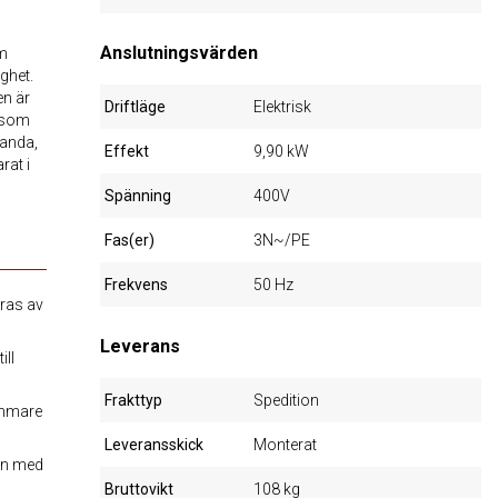
Anslutningsvärden
om
ghet.
en är
Driftläge
Elektrisk
r som
tanda,
Effekt
9,90 kW
rat i
Spänning
400V
Fas(er)
3N~/PE
Frekvens
50 Hz
eras av
Leverans
ill
Frakttyp
Spedition
kammare
Leveransskick
Monterat
en med
Bruttovikt
108 kg