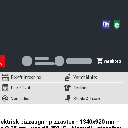
varukorg
Rostfri Inredning
Varmhållning
Disk / Tvätt
Textilier
Ventilation
Stühle & Tische
lektrisk pizzaugn - pizzasten - 1340x920 mm -