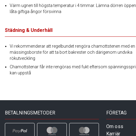
Värm ugnen till högsta temperatur i 4 timmar. Lämna dörren öppen 
låta giftiga ångor försvinna
Städning & Underhåll
Vi rekommenderar att regelbundet rengöra chamottstenen med en
mässingsborste för att ta bort bakrester och därigenom undvika
rökutveckling
Chamottstenar får inte rengöras med fukt eftersom spänningsspr
kan uppstå
BETALNINGSMETODER
FÖRETAG
Om oss
Karriär