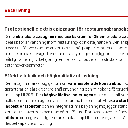
Beskrivning
Professionell elektrisk pizzaugn för restaurangbransch
Den
elektriska pizzaugnen med sex bakrum för 35 cm breda pizz
idealisk för användning inom restaurang- och detaljhandeln. Den är sp
utvecklad för verksamheter som kräver hög kapacitet samtidigt som
har en kompakt design. Den manuella styrningen möjliggör en enkel 
pålitlig hantering, vilket gör ugnen perfekt för pizzerior, bistrokök och
cateringverksamheter.
Effektiv teknik och högkvalitativ utrustning
Denna ugn utmärker sig genom sin
värmeisolerade konstruktion
s
garanterar en särskilt energisnål användning och minskar elförbrukn
med upp till 20 %. Den
högkvalitativa isoleringen
säkerställer att vä
hålls optimalt inne i ugnen, vilket ger jämna bakresultat. Ett
extra stor
inspektionsfönster
och en integrerad inre belysning möjliggör ständ
kontroll av bakprocessen utan värmeförlust. För ökad säkerhet finns
nödstopp
integrerad. Ugnen kan staplas upp till tre enheter, vilket tillåt
flexibel kapacitetsutökning.