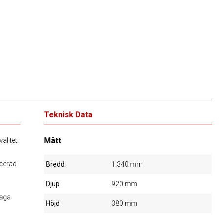
Teknisk Data
Mått
alitet.
icerad
Bredd
1.340 mm
Djup
920 mm
laga
Höjd
380 mm