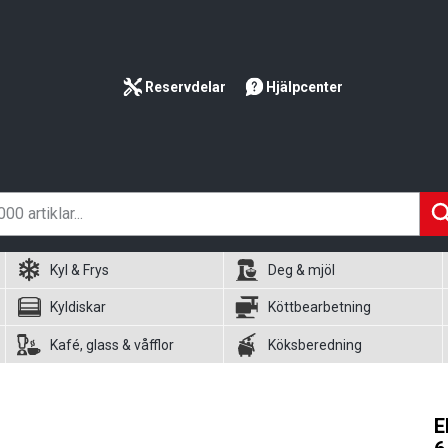
Reservdelar
Hjälpcenter
Kyl & Frys
Deg & mjöl
Kyldiskar
Köttbearbetning
Kafé, glass & våfflor
Köksberedning
E