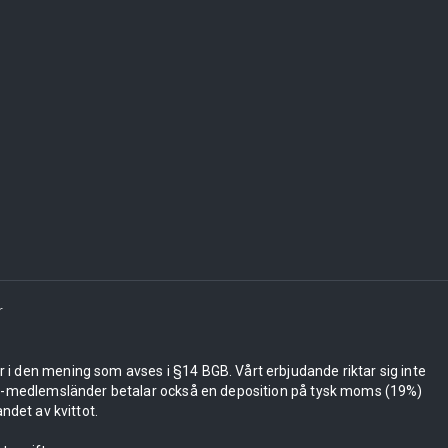
r
er i den mening som avses i §14 BGB. Vårt erbjudande riktar sig inte
 EU-medlemsländer betalar också en deposition på tysk moms (19%)
ndet av kvittot.