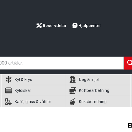
Reservdelar
Hjälpcenter
Kyl & Frys
Deg & mjöl
Kyldiskar
Köttbearbetning
Kafé, glass & våfflor
Köksberedning
E