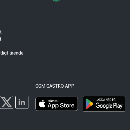
t
t
tligt ärende
t
GGM GASTRO APP