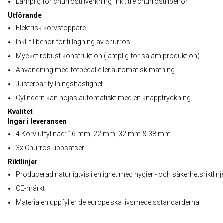
Lämplig för churrostillverkning, inkl. tre churrostillbehör
Utförande
Elektrisk korvstoppare
Inkl. tillbehör för tillagning av churros
Mycket robust konstruktion (lämplig för salamiproduktion)
Användning med fotpedal eller automatisk matning
Justerbar fyllningshastighet
Cylindern kan höjas automatiskt med en knapptryckning
Kvalitet
Ingår i leveransen
4 Korv utfyllnad: 16 mm, 22 mm, 32 mm & 38 mm
3x Churros uppsatser
Riktlinjer
Producerad naturligtvis i enlighet med hygien- och säkerhetsriktlinj
CE-märkt
Materialen uppfyller de europeiska livsmedelsstandarderna