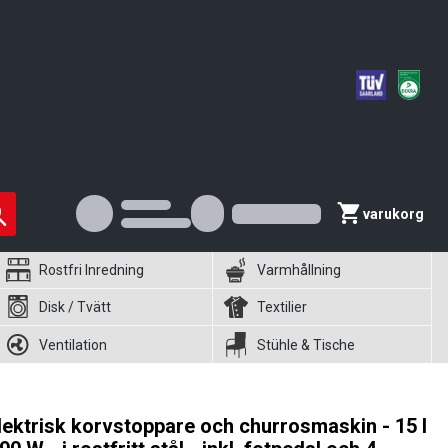
varukorg
Rostfri Inredning
Varmhållning
Disk / Tvätt
Textilier
Ventilation
Stühle & Tische
lektrisk korvstoppare och churrosmaskin - 15 l