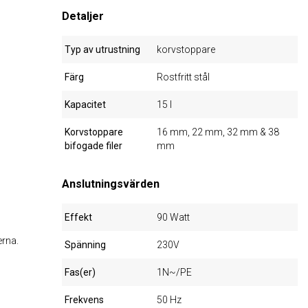
Detaljer
Typ av utrustning
korvstoppare
Färg
Rostfritt stål
Kapacitet
15 l
Korvstoppare
16 mm, 22 mm, 32 mm & 38
bifogade filer
mm
Anslutningsvärden
Effekt
90 Watt
erna.
Spänning
230V
Fas(er)
1N~/PE
Frekvens
50 Hz