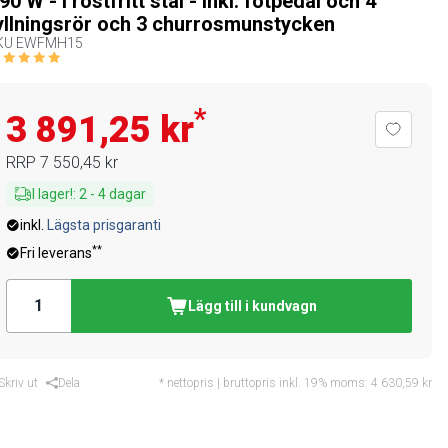
 90 W - i rostfritt stål - inkl. fotpedal och 4
yllningsrör och 3 churrosmunstycken
KU
EWFMH15
*
3 891,25 kr
RRP
7 550,45 kr
I lager!
:
2
-
4
dagar
inkl.
Lägsta prisgaranti
**
Fri leverans
Lägg till i kundvagn
Skriv ut
Dela
* nettopris | bruttopris inkl. 19% moms:
4 630,59 kr