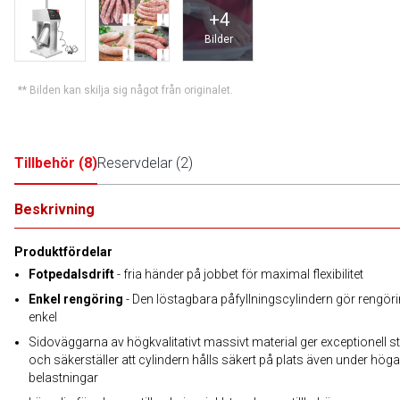
+
4
Bilder
** Bilden kan skilja sig något från originalet.
Tillbehör
(
8
)
Reservdelar
(
2
)
Beskrivning
Produktfördelar
Fotpedalsdrift
- fria händer på jobbet för maximal flexibilitet
Enkel rengöring
- Den löstagbara påfyllningscylindern gör rengör
enkel
Sidoväggarna av högkvalitativt massivt material ger exceptionell sta
och säkerställer att cylindern hålls säkert på plats även under höga
belastningar