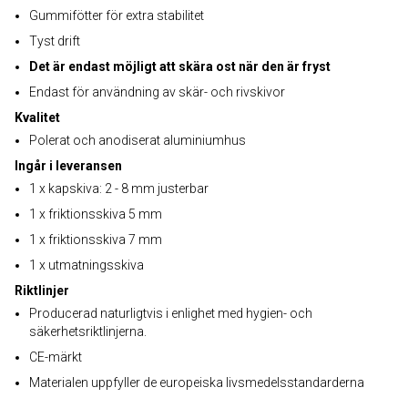
Gummifötter för extra stabilitet
Tyst drift
Det är endast möjligt att skära ost när den är fryst
Endast för användning av skär- och rivskivor
Kvalitet
Polerat och anodiserat aluminiumhus
Ingår i leveransen
1 x kapskiva: 2 - 8 mm justerbar
1 x friktionsskiva 5 mm
1 x friktionsskiva 7 mm
1 x utmatningsskiva
Riktlinjer
Producerad naturligtvis i enlighet med hygien- och
säkerhetsriktlinjerna.
CE-märkt
Materialen uppfyller de europeiska livsmedelsstandarderna