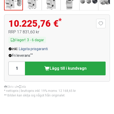
*
10.225,76 €
RRP
17 831,60 kr
I lager!
:
3
-
6
dagar
inkl.
Lägsta prisgaranti
**
Fri leverans
Lägg till i kundvagn
Skriv ut
Dela
* nettopris | bruttopris inkl. 19% moms:
12 168,65 kr
** Bilden kan skilja sig något från originalet.