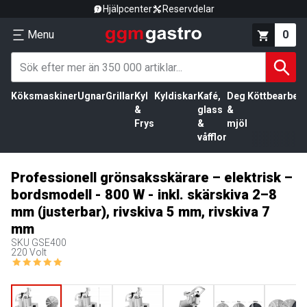
Hjälpcenter
Reservdelar
Menu
0
Köksmaskiner
Ugnar
Grillar
Kyl
Kyldiskar
Kafé,
Deg
Köttbearbetn
&
glass
&
Frys
&
mjöl
våfflor
Professionell grönsaksskärare – elektrisk –
bordsmodell - 800 W - inkl. skärskiva 2–8
mm (justerbar), rivskiva 5 mm, rivskiva 7
mm
SKU
GSE400
220 Volt