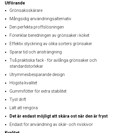
Utförande
Grönsaksskärare
Mångsidig användningsalternativ
Den perfekta proffslösningen
Förenklar beredningen av grönsaker i köket
Effektiv styckning av olika sorters grönsaker
Sparar tid och ansträngning
Två praktiska fack - för avlånga grönsaker och
standardstorlekar
Utrymmesbesparande design
Högsta kvalitet
Gummifötter för extra stabilitet
Tyst drift
Lätt att rengöra
Det är endast möjligt att skära ost när den är fryst
Endast för användning av skär- och rivskivor
Kvalitet