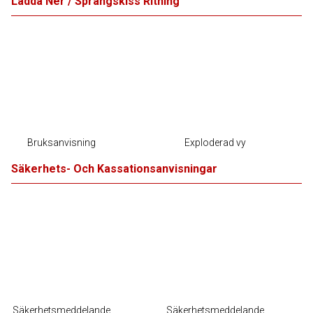
Ladda Ner / Sprängskiss Ritning
Bruksanvisning
Exploderad vy
Säkerhets- Och Kassationsanvisningar
Säkerhetsmeddelande
Säkerhetsmeddelande