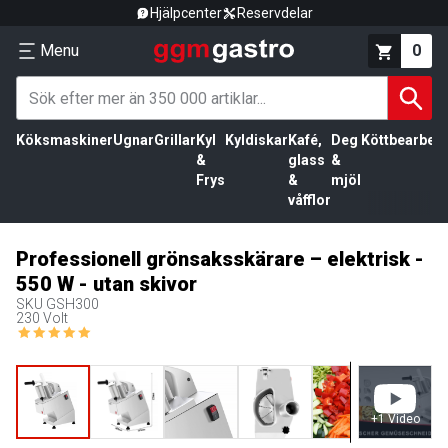
Hjälpcenter
Reservdelar
Menu
0
Köksmaskiner
Ugnar
Grillar
Kyl
Kyldiskar
Kafé,
Deg
Köttbearbetn
&
glass
&
Frys
&
mjöl
våfflor
Professionell grönsaksskärare – elektrisk -
550 W - utan skivor
SKU
GSH300
230 Volt
+
1
Video