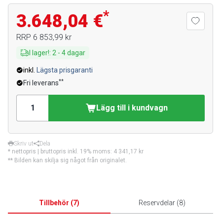
*
3.648,04 €
RRP
6 853,99 kr
I lager!
:
2
-
4
dagar
inkl.
Lägsta prisgaranti
**
Fri leverans
Lägg till i kundvagn
Skriv ut
Dela
* nettopris | bruttopris inkl. 19% moms:
4 341,17 kr
** Bilden kan skilja sig något från originalet.
Tillbehör
(
7
)
Reservdelar
(
8
)