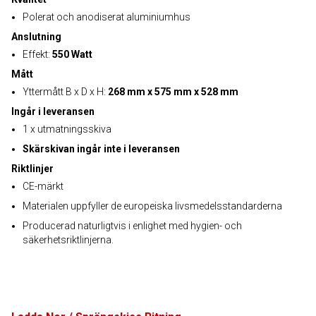
Polerat och anodiserat aluminiumhus
Anslutning
Effekt:
550 Watt
Mått
Yttermått B x D x H:
268 mm x 575 mm x 528 mm
Ingår i leveransen
1 x utmatningsskiva
Skärskivan ingår inte i leveransen
Riktlinjer
CE-märkt
Materialen uppfyller de europeiska livsmedelsstandarderna
Producerad naturligtvis i enlighet med hygien- och
säkerhetsriktlinjerna.