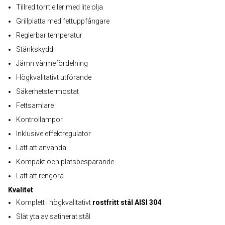
Tillred torrt eller med lite olja
Grillplatta med fettuppfångare
Reglerbar temperatur
Stänkskydd
Jämn värmefördelning
Högkvalitativt utförande
Säkerhetstermostat
Fettsamlare
Kontrollampor
Inklusive effektregulator
Lätt att använda
Kompakt och platsbesparande
Lätt att rengöra
Kvalitet
Komplett i högkvalitativt
rostfritt stål AISI 304
Slät yta av satinerat stål