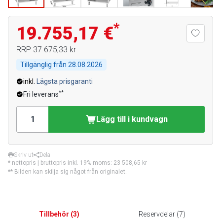
*
19.755,17 €
RRP
37 675,33 kr
Tillgänglig från
28.08.2026
inkl.
Lägsta prisgaranti
**
Fri leverans
Lägg till i kundvagn
Skriv ut
Dela
* nettopris | bruttopris inkl. 19% moms:
23 508,65 kr
** Bilden kan skilja sig något från originalet.
Tillbehör
(
3
)
Reservdelar
(
7
)