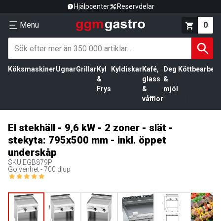
Hjälpcenter
Reservdelar
Menu
0
Köksmaskiner
Ugnar
Grillar
Kyl
Kyldiskar
Kafé,
Deg
Köttbearbetn
&
glass
&
Frys
&
mjöl
våfflor
El stekhäll - 9,6 kW - 2 zoner - slät -
stekyta: 795x500 mm - inkl. öppet
underskåp
SKU
EGB879P
Golvenhet - 700 djup