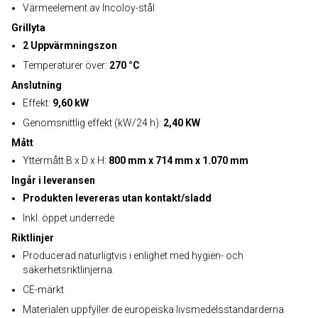
Värmeelement av Incoloy-stål
Grillyta
2 Uppvärmningszon
Temperaturer över:
270 °C
Anslutning
Effekt:
9,60 kW
Genomsnittlig effekt (kW/24 h):
2,40 KW
Mått
Yttermått B x D x H:
800 mm x 714 mm x 1.070 mm
Ingår i leveransen
Produkten levereras utan kontakt/sladd
Inkl. öppet underrede
Riktlinjer
Producerad naturligtvis i enlighet med hygien- och
säkerhetsriktlinjerna.
CE-märkt
Materialen uppfyller de europeiska livsmedelsstandarderna