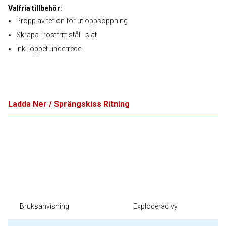
Valfria tillbehör:
Propp av teflon för utloppsöppning
Skrapa i rostfritt stål - slät
Inkl. öppet underrede
Ladda Ner / Sprängskiss Ritning
Bruksanvisning
Exploderad vy