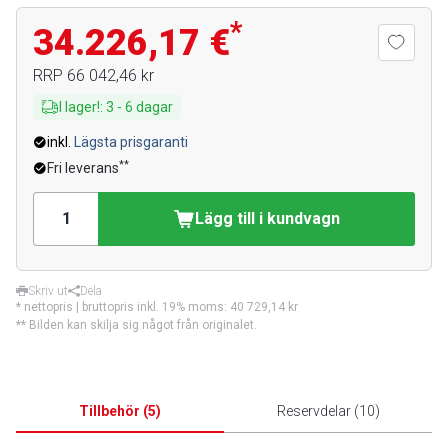
*
34.226,17 €
RRP
66 042,46 kr
I lager!
:
3
-
6
dagar
inkl.
Lägsta prisgaranti
**
Fri leverans
Lägg till i kundvagn
Skriv ut
Dela
* nettopris | bruttopris inkl. 19% moms:
40 729,14 kr
** Bilden kan skilja sig något från originalet.
Tillbehör
(
5
)
Reservdelar
(
10
)