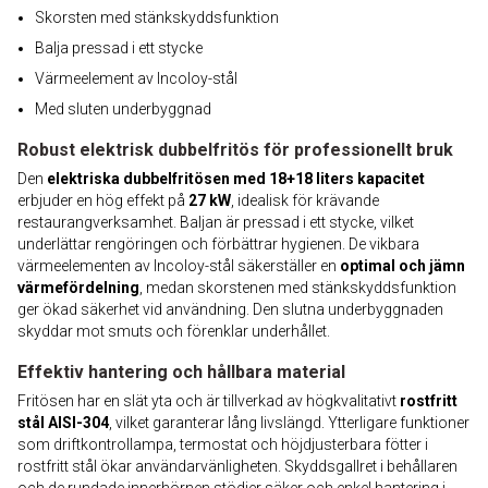
Skorsten med stänkskyddsfunktion
Balja pressad i ett stycke
Värmeelement av Incoloy-stål
Med sluten underbyggnad
Robust elektrisk dubbelfritös för professionellt bruk
Den
elektriska dubbelfritösen med 18+18 liters kapacitet
erbjuder en hög effekt på
27 kW
, idealisk för krävande
restaurangverksamhet. Baljan är pressad i ett stycke, vilket
underlättar rengöringen och förbättrar hygienen. De vikbara
värmeelementen av Incoloy-stål säkerställer en
optimal och jämn
värmefördelning
, medan skorstenen med stänkskyddsfunktion
ger ökad säkerhet vid användning. Den slutna underbyggnaden
skyddar mot smuts och förenklar underhållet.
Effektiv hantering och hållbara material
Fritösen har en slät yta och är tillverkad av högkvalitativt
rostfritt
stål AISI-304
, vilket garanterar lång livslängd. Ytterligare funktioner
som driftkontrollampa, termostat och höjdjusterbara fötter i
rostfritt stål ökar användarvänligheten. Skyddsgallret i behållaren