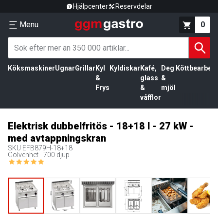
Hjälpcenter
Reservdelar
Menu
0
Köksmaskiner
Ugnar
Grillar
Kyl
Kyldiskar
Kafé,
Deg
Köttbearbetn
&
glass
&
Frys
&
mjöl
våfflor
Elektrisk dubbelfritös - 18+18 l - 27 kW -
med avtappningskran
SKU
EFB879H-18+18
Golvenhet - 700 djup