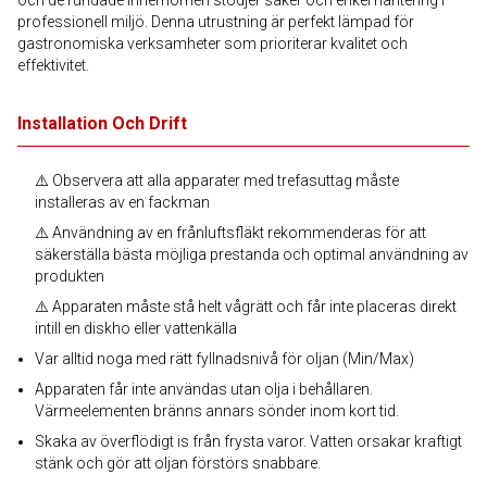
och de rundade innerhörnen stödjer säker och enkel hantering i
professionell miljö. Denna utrustning är perfekt lämpad för
gastronomiska verksamheter som prioriterar kvalitet och
effektivitet.
Installation Och Drift
⚠️ Observera att alla apparater med trefasuttag måste
installeras av en fackman
⚠️ Användning av en frånluftsfläkt rekommenderas för att
säkerställa bästa möjliga prestanda och optimal användning av
produkten
⚠️ Apparaten måste stå helt vågrätt och får inte placeras direkt
intill en diskho eller vattenkälla
Var alltid noga med rätt fyllnadsnivå för oljan (Min/Max)
Apparaten får inte användas utan olja i behållaren.
Värmeelementen bränns annars sönder inom kort tid.
Skaka av överflödigt is från frysta varor. Vatten orsakar kraftigt
stänk och gör att oljan förstörs snabbare.