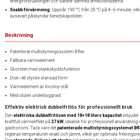
energiförbrukningen och sänker därmed driftkostnaderna.
Snabb förvärmning:
Uppnår 190 °C från 20 °C på 4–6 minuter, vilk
avsevärt påskyndar beredskapstiden.
Beskrivning
Patenterat multistyrningssystem Bflex
Fällbara värmeelement
Skorsten med stänkskyddsfunktion
Disk i ett stycke stansad form
Värmeelement av Incoloy-stål
Med sluten underbyggnad
Effektiv elektrisk dubbelfritös för professionellt bruk
Den
elektriska dubbelfritösen med 18+18 liters kapacitet
erbjuder
kraftfull värmeeffekt på
27 kW
, idealisk för professionell användning
gastronomi. Tack vare det
patenterade multistyrningssystemet Bfl
regleras temperaturen exakt och jämnt, vilket ger optimala friteringsre