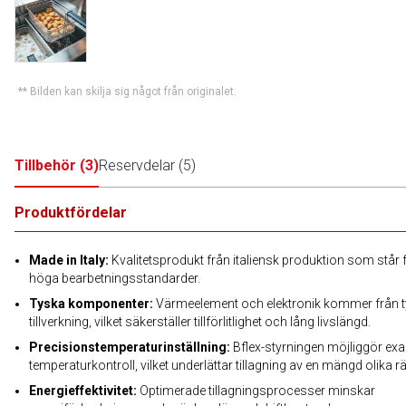
** Bilden kan skilja sig något från originalet.
Tillbehör
(
3
)
Reservdelar
(
5
)
Produktfördelar
Made in Italy:
Kvalitetsprodukt från italiensk produktion som står 
höga bearbetningsstandarder.
Tyska komponenter:
Värmeelement och elektronik kommer från 
tillverkning, vilket säkerställer tillförlitlighet och lång livslängd.
Precisionstemperaturinställning:
Bflex-styrningen möjliggör exa
temperaturkontroll, vilket underlättar tillagning av en mängd olika rät
Energieffektivitet:
Optimerade tillagningsprocesser minskar