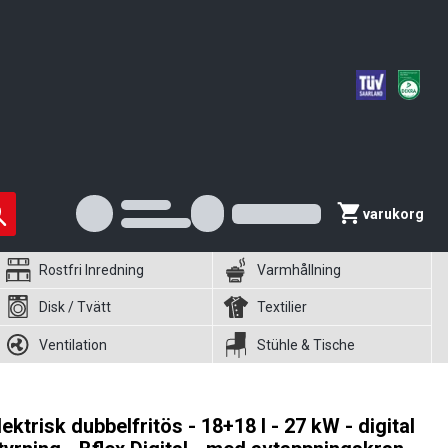
varukorg
Rostfri Inredning
Varmhållning
Disk / Tvätt
Textilier
Ventilation
Stühle & Tische
lektrisk dubbelfritös - 18+18 l - 27 kW - digital