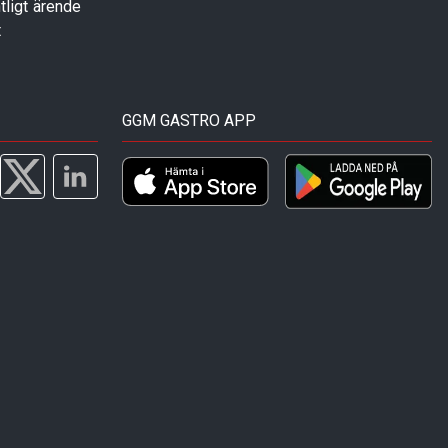
tligt ärende
t
GGM GASTRO APP