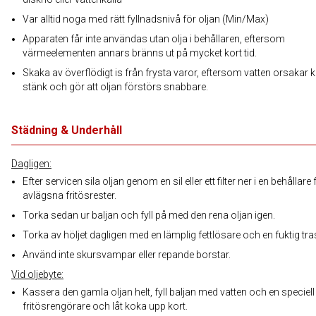
Var alltid noga med rätt fyllnadsnivå för oljan (Min/Max)
Apparaten får inte användas utan olja i behållaren, eftersom
värmeelementen annars bränns ut på mycket kort tid.
Skaka av överflödigt is från frysta varor, eftersom vatten orsakar k
stänk och gör att oljan förstörs snabbare.
Städning & Underhåll
Dagligen:
Efter servicen sila oljan genom en sil eller ett filter ner i en behållare 
avlägsna fritösrester.
Torka sedan ur baljan och fyll på med den rena oljan igen.
Torka av höljet dagligen med en lämplig fettlösare och en fuktig tra
Använd inte skursvampar eller repande borstar.
Vid oljebyte:
Kassera den gamla oljan helt, fyll baljan med vatten och en speciell
fritösrengörare och låt koka upp kort.