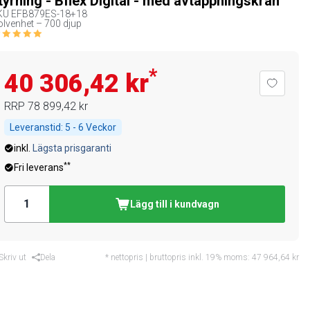
tyrning - Bflex Digital - med avtappningskran
KU
EFB879ES-18+18
lvenhet – 700 djup
*
40 306,42 kr
RRP
78 899,42 kr
Leveranstid:
5 - 6 Veckor
inkl.
Lägsta prisgaranti
**
Fri leverans
Lägg till i kundvagn
Skriv ut
Dela
* nettopris | bruttopris inkl. 19% moms:
47 964,64 kr