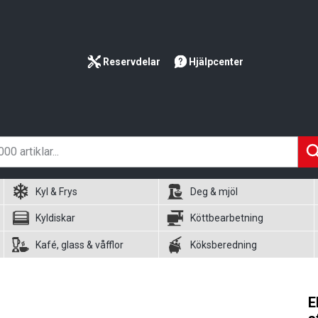
Reservdelar
Hjälpcenter
Kyl & Frys
Deg & mjöl
Kyldiskar
Köttbearbetning
Kafé, glass & våfflor
Köksberedning
E