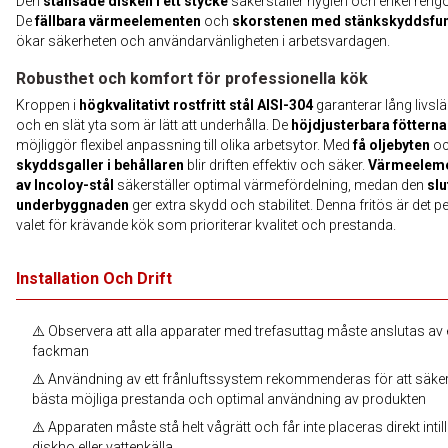
Den
stansade disken i ett stycke
säkerställer hygien och enkel rengö
De
fällbara värmeelementen
och
skorstenen med stänkskyddsfun
ökar säkerheten och användarvänligheten i arbetsvardagen.
Robusthet och komfort för professionella kök
Kroppen i
högkvalitativt rostfritt stål AISI-304
garanterar lång livsl
och en slät yta som är lätt att underhålla. De
höjdjusterbara fötterna
möjliggör flexibel anpassning till olika arbetsytor. Med
få oljebyten
o
skyddsgaller i behållaren
blir driften effektiv och säker.
Värmeeleme
av Incoloy-stål
säkerställer optimal värmefördelning, medan den
slu
underbyggnaden
ger extra skydd och stabilitet. Denna fritös är det p
valet för krävande kök som prioriterar kvalitet och prestanda.
Installation Och Drift
⚠️ Observera att alla apparater med trefasuttag måste anslutas av
fackman
⚠️ Användning av ett frånluftssystem rekommenderas för att säker
bästa möjliga prestanda och optimal användning av produkten
⚠️ Apparaten måste stå helt vågrätt och får inte placeras direkt intill
diskho eller vattenkälla