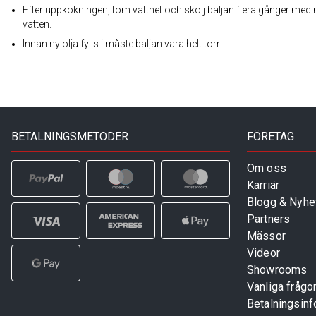
Efter uppkokningen, töm vattnet och skölj baljan flera gånger med 
vatten.
Innan ny olja fylls i måste baljan vara helt torr.
BETALNINGSMETODER
FÖRETAG
Om oss
Karriär
Blogg & Nyhe
Partners
Mässor
Videor
Showrooms
Vanliga frågo
Betalningsinf