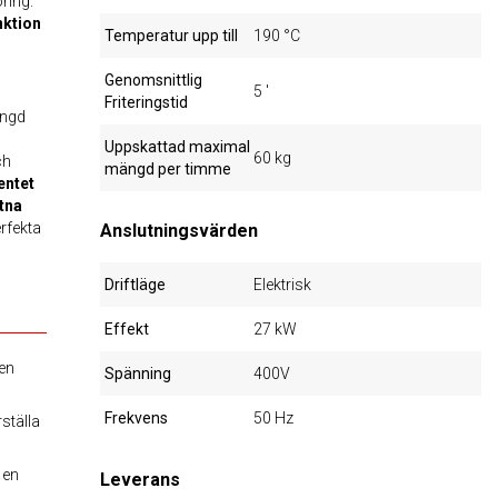
ring.
ktion
Temperatur upp till
190 °C
Genomsnittlig
5 '
Friteringstid
ängd
Uppskattad maximal
60 kg
ch
mängd per timme
ntet
tna
erfekta
Anslutningsvärden
Driftläge
Elektrisk
Effekt
27 kW
 en
Spänning
400V
Frekvens
50 Hz
ställa
 en
Leverans