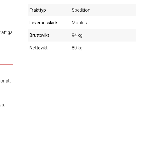
Frakttyp
Spedition
Leveransskick
Monterat
raftiga
Bruttovikt
94 kg
Nettovikt
80 kg
för att
sa.