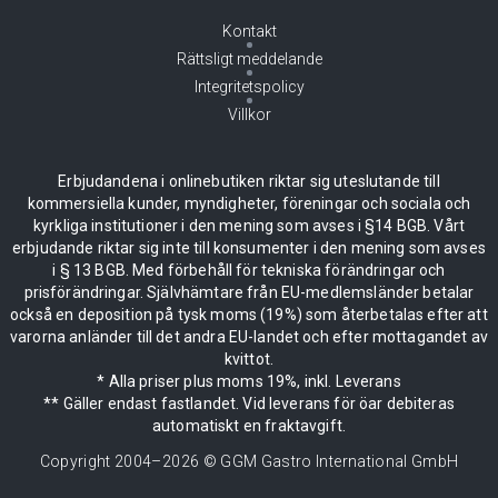
Kontakt
Rättsligt meddelande
Integritetspolicy
Villkor
Erbjudandena i onlinebutiken riktar sig uteslutande till
kommersiella kunder, myndigheter, föreningar och sociala och
kyrkliga institutioner i den mening som avses i §14 BGB. Vårt
erbjudande riktar sig inte till konsumenter i den mening som avses
i § 13 BGB. Med förbehåll för tekniska förändringar och
prisförändringar. Självhämtare från EU-medlemsländer betalar
också en deposition på tysk moms (19%) som återbetalas efter att
varorna anländer till det andra EU-landet och efter mottagandet av
kvittot.
* Alla priser plus moms 19%, inkl. Leverans
** Gäller endast fastlandet. Vid leverans för öar debiteras
automatiskt en fraktavgift.
Copyright 2004–
2026
© GGM Gastro International GmbH