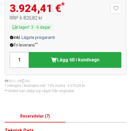
*
3.924,41 €
RRP
6 820,82 kr
I lager!
:
3
-
6
dagar
inkl.
Lägsta prisgaranti
**
Fri leverans
Lägg till i kundvagn
Skriv ut
Dela
* nettopris | bruttopris inkl. 19% moms:
4 670,05 kr
** Bilden kan skilja sig något från originalet.
Reservdelar
(
7
)
Teknisk Data