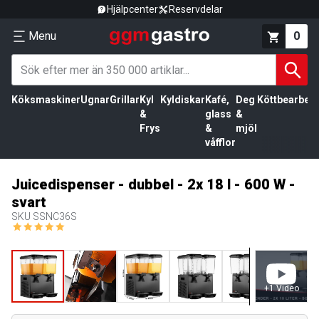
Hjälpcenter
Reservdelar
Menu
0
Köksmaskiner
Ugnar
Grillar
Kyl
Kyldiskar
Kafé,
Deg
Köttbearbetn
&
glass
&
Frys
&
mjöl
våfflor
Juicedispenser - dubbel - 2x 18 l - 600 W -
svart
SKU
SSNC36S
+
1
Video