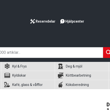
Reservdelar
Hjälpcenter
Kyl & Frys
Deg & mjöl
Kyldiskar
Köttbearbetning
Kafé, glass & våfflor
Köksberedning
D