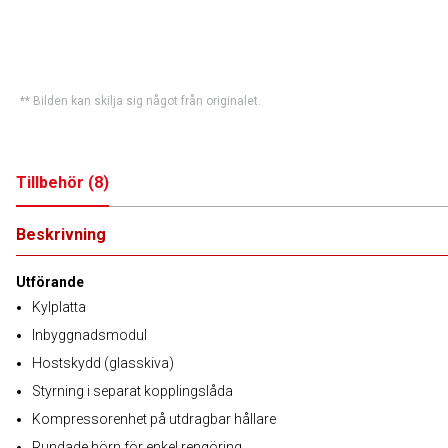
** Bilden kan skilja sig något från originalet.
Tillbehör
(
8
)
Beskrivning
Utförande
Kylplatta
Inbyggnadsmodul
Hostskydd (glasskiva)
Styrning i separat kopplingslåda
Kompressorenhet på utdragbar hållare
Rundade hörn för enkel rengöring