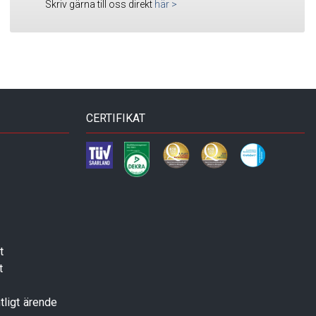
Skriv gärna till oss direkt
här
>
CERTIFIKAT
t
t
tligt ärende