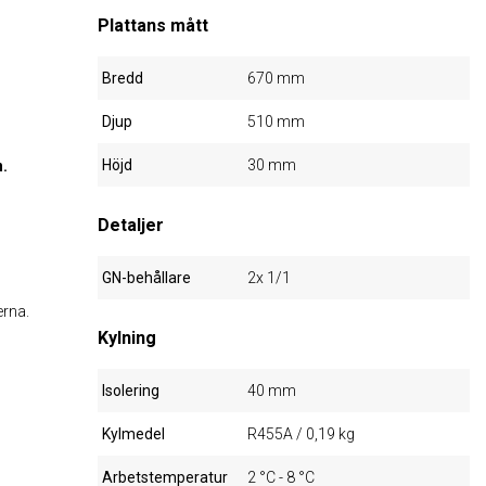
Plattans mått
Bredd
670 mm
Djup
510 mm
Höjd
30 mm
n.
Detaljer
GN-behållare
2x 1/1
erna.
Kylning
Isolering
40 mm
Kylmedel
R455A / 0,19 kg
Arbetstemperatur
2 °C - 8 °C