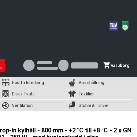
varukorg
Rostfri Inredning
Varmhållning
Disk / Tvätt
Textilier
Ventilation
Stühle & Tische
rop-in kylhäll - 800 mm - +2 °C till +8 °C - 2 x GN