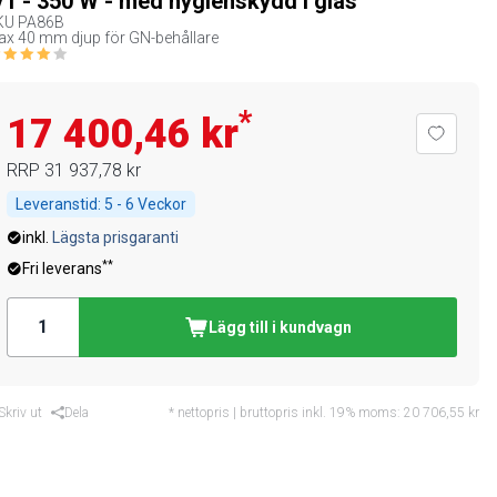
/1 - 350 W - med hygienskydd i glas
KU
PA86B
x 40 mm djup för GN-behållare
*
17 400,46 kr
RRP
31 937,78 kr
Leveranstid:
5 - 6 Veckor
inkl.
Lägsta prisgaranti
**
Fri leverans
Lägg till i kundvagn
Skriv ut
Dela
* nettopris | bruttopris inkl. 19% moms:
20 706,55 kr