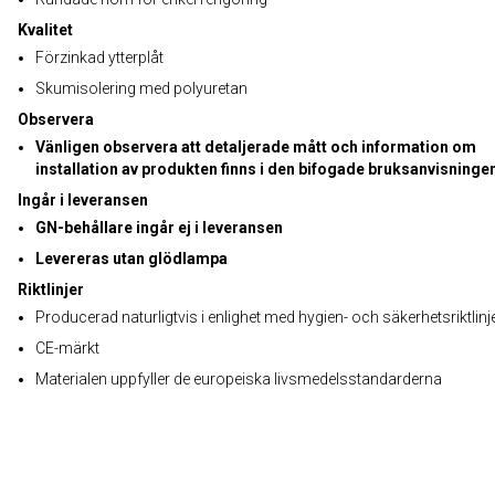
Kvalitet
Förzinkad ytterplåt
Skumisolering med polyuretan
Observera
Vänligen observera att detaljerade mått och information om
installation av produkten finns i den bifogade bruksanvisninge
Ingår i leveransen
GN-behållare ingår ej i leveransen
Levereras utan glödlampa
Riktlinjer
Producerad naturligtvis i enlighet med hygien- och säkerhetsriktlinj
CE-märkt
Materialen uppfyller de europeiska livsmedelsstandarderna