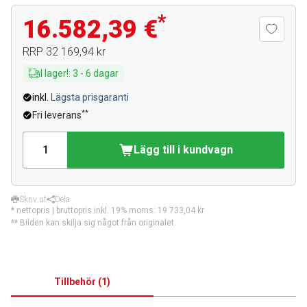
*
16.582,39 €
RRP
32 169,94 kr
I lager!
:
3
-
6
dagar
inkl.
Lägsta prisgaranti
**
Fri leverans
Lägg till i kundvagn
Skriv ut
Dela
* nettopris | bruttopris inkl. 19% moms:
19 733,04 kr
** Bilden kan skilja sig något från originalet.
Tillbehör
(
1
)