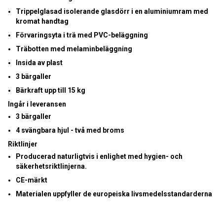
Trippelglasad isolerande glasdörr i en aluminiumram med
kromat handtag
Förvaringsyta i trä med PVC-beläggning
Träbotten med melaminbeläggning
Insida av plast
3 bärgaller
Bärkraft upp till 15 kg
Ingår i leveransen
3 bärgaller
4 svängbara hjul - två med broms
Riktlinjer
Producerad naturligtvis i enlighet med hygien- och
säkerhetsriktlinjerna.
CE-märkt
Materialen uppfyller de europeiska livsmedelsstandarderna