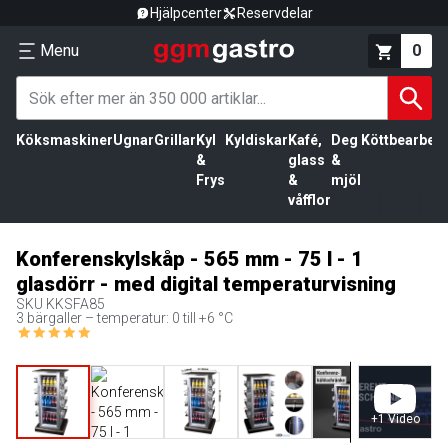
Hjälpcenter
Reservdelar
Menu
0
Köksmaskiner
Ugnar
Grillar
Kyl
Kyldiskar
Kafé,
Deg
Köttbearbetn
&
glass
&
Frys
&
mjöl
våfflor
Konferenskylskåp - 565 mm - 75 l - 1
glasdörr - med digital temperaturvisning
SKU
KKSFA85
3 bärgaller – temperatur: 0 till +6 °C
+
1
Video