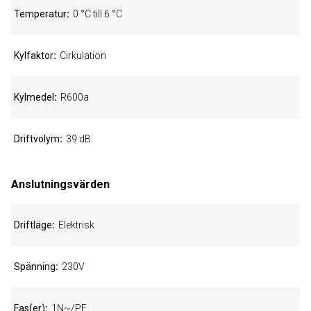
Temperatur
0 °C till 6 °C
Kylfaktor
Cirkulation
Kylmedel
R600a
Driftvolym
39 dB
Anslutningsvärden
Driftläge
Elektrisk
Spänning
230V
Fas(er)
1N~/PE