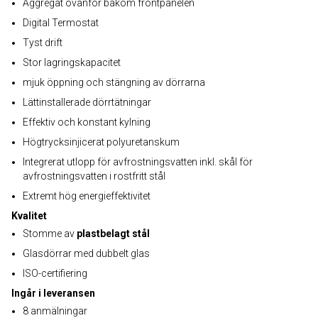
Aggregat ovanför bakom frontpanelen
Digital Termostat
Tyst drift
Stor lagringskapacitet
mjuk öppning och stängning av dörrarna
Lättinstallerade dörrtätningar
Effektiv och konstant kylning
Högtrycksinjicerat polyuretanskum
Integrerat utlopp för avfrostningsvatten inkl. skål för
avfrostningsvatten i rostfritt stål
Extremt hög energieffektivitet
Kvalitet
Stomme av
plastbelagt stål
Glasdörrar med dubbelt glas
ISO-certifiering
Ingår i leveransen
8 anmälningar