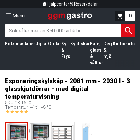
Hjälpcenter
Reservdelar
Menu
0
Köksmaskiner
Ugnar
Grillar
Kyl
Kyldiskar
Kafé,
Deg
Köttbearbetn
&
glass
&
Frys
&
mjöl
våfflor
Exponeringskylskåp - 2081 mm - 2030 l - 3
glasskjutdörrar - med digital
temperaturvisning
SKU
GKI1600
Temperatur: +4 till +8 °C