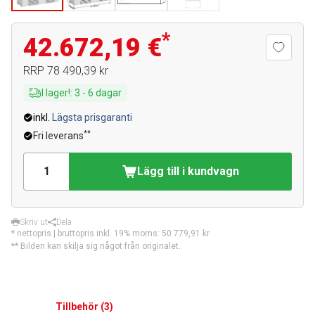
*
42.672,19 €
RRP
78 490,39 kr
I lager!
:
3
-
6
dagar
inkl.
Lägsta prisgaranti
**
Fri leverans
Lägg till i kundvagn
Skriv ut
Dela
* nettopris | bruttopris inkl. 19% moms:
50 779,91 kr
** Bilden kan skilja sig något från originalet.
Tillbehör
(
3
)