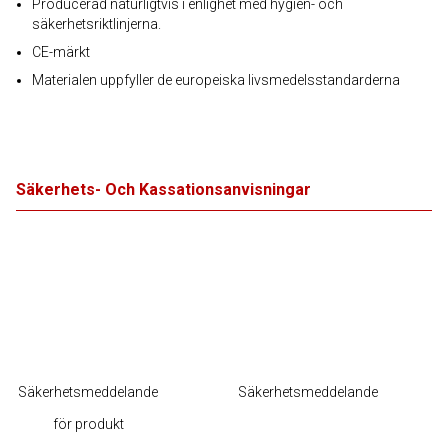
Producerad naturligtvis i enlighet med hygien- och
säkerhetsriktlinjerna.
CE-märkt
Materialen uppfyller de europeiska livsmedelsstandarderna
Säkerhets- Och Kassationsanvisningar
Säkerhetsmeddelande
Säkerhetsmeddelande
för produkt