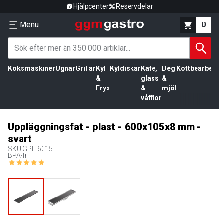
Hjälpcenter
Reservdelar
Menu
0
Köksmaskiner
Ugnar
Grillar
Kyl
Kyldiskar
Kafé,
Deg
Köttbearbetn
&
glass
&
Frys
&
mjöl
våfflor
Uppläggningsfat - plast - 600x105x8 mm -
svart
SKU
GPL-6015
BPA-fri