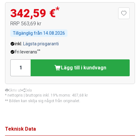
*
342,59 €
RRP
563,69 kr
Tillgänglig från
14.08.2026
inkl.
Lägsta prisgaranti
**
Fri leverans
Lägg till i kundvagn
Skriv ut
Dela
* nettopris | bruttopris inkl. 19% moms:
407,68 kr
** Bilden kan skilja sig något från originalet.
Teknisk Data