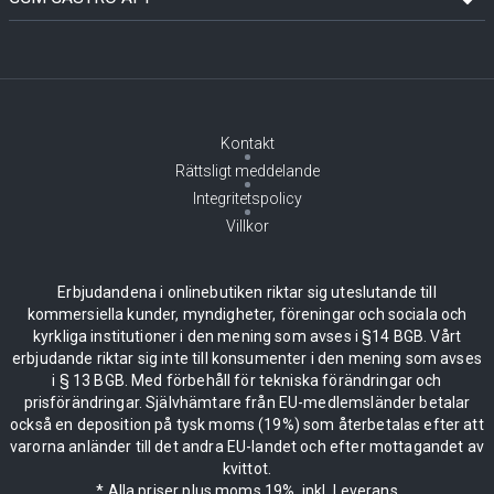
Kontakt
Rättsligt meddelande
Integritetspolicy
Villkor
Erbjudandena i onlinebutiken riktar sig uteslutande till
kommersiella kunder, myndigheter, föreningar och sociala och
kyrkliga institutioner i den mening som avses i §14 BGB. Vårt
erbjudande riktar sig inte till konsumenter i den mening som avses
i § 13 BGB. Med förbehåll för tekniska förändringar och
prisförändringar. Självhämtare från EU-medlemsländer betalar
också en deposition på tysk moms (19%) som återbetalas efter att
varorna anländer till det andra EU-landet och efter mottagandet av
kvittot.
* Alla priser plus moms 19%, inkl. Leverans