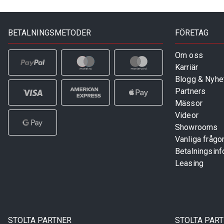
BETALNINGSMETODER
FÖRETAG
Om oss
Karriär
Blogg & Nyhe
Partners
Mässor
Videor
Showrooms
Vanliga frågo
Betalningsinf
Leasing
STOLTA PARTNER
STOLTA PAR