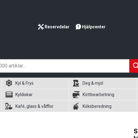
Reservdelar
Hjälpcenter
Kyl & Frys
Deg & mjöl
Kyldiskar
Köttbearbetning
Kafé, glass & våfflor
Köksberedning
S