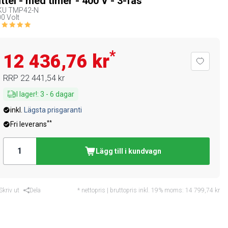
ittel - med timer - 400 V - 3-fas
KU
TMP42-N
0 Volt
*
12 436,76 kr
RRP
22 441,54 kr
I lager!
:
3
-
6
dagar
inkl.
Lägsta prisgaranti
**
Fri leverans
Lägg till i kundvagn
Skriv ut
Dela
* nettopris | bruttopris inkl. 19% moms:
14 799,74 kr