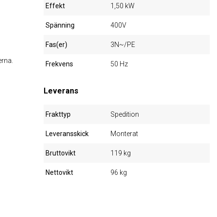
Effekt
1,50 kW
Spänning
400V
Fas(er)
3N~/PE
erna.
Frekvens
50 Hz
Leverans
Frakttyp
Spedition
Leveransskick
Monterat
Bruttovikt
119 kg
Nettovikt
96 kg