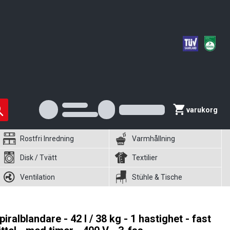
varukorg
Rostfri Inredning
Varmhållning
Disk / Tvätt
Textilier
Ventilation
Stühle & Tische
piralblandare - 42 l / 38 kg - 1 hastighet - fast