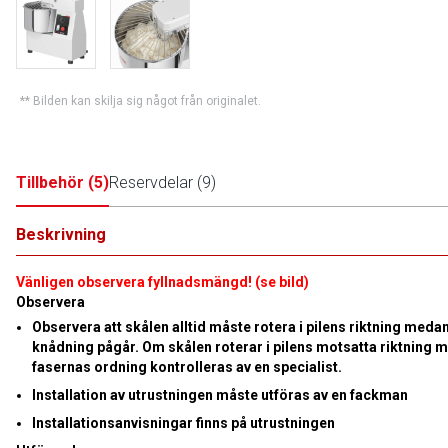
** Bilden kan skilja sig något från originalet.
Tillbehör
(
5
)
Reservdelar
(
9
)
Beskrivning
Vänligen observera fyllnadsmängd! (se bild)
Observera
Observera att skålen alltid måste rotera i pilens riktning meda
knådning pågår. Om skålen roterar i pilens motsatta riktning 
fasernas ordning kontrolleras av en specialist.
Installation av utrustningen måste utföras av en fackman
Installationsanvisningar finns på utrustningen