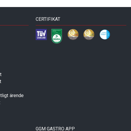
CERTIFIKAT
t
t
tligt ärende
t
GGM GASTRO APP