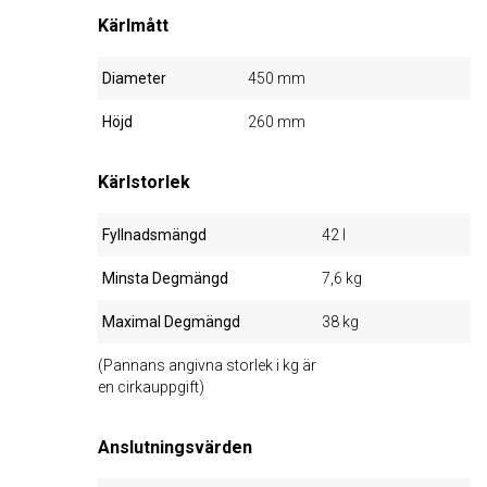
Kärlmått
Diameter
450 mm
Höjd
260 mm
Kärlstorlek
Fyllnadsmängd
42 l
Minsta Degmängd
7,6 kg
Maximal Degmängd
38 kg
(Pannans angivna storlek i kg är
en cirkauppgift)
Anslutningsvärden