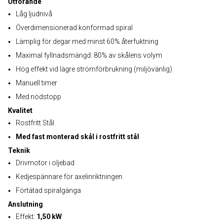
Utförande
Låg ljudnivå
Överdimensionerad konformad spiral
Lämplig för degar med minst 60% återfuktning
Maximal fyllnadsmängd: 80% av skålens volym
Hög effekt vid lägre strömförbrukning (miljövänlig)
Manuell timer
Med nödstopp
Kvalitet
Rostfritt Stål
Med fast monterad skål i rostfritt stål
Teknik
Drivmotor i oljebad
Kedjespännare för axelinriktningen
Förtätad spiralgänga
Anslutning
Effekt:
1,50 kW