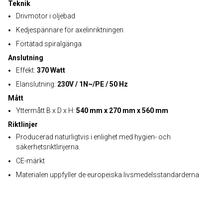
Teknik
Drivmotor i oljebad
Kedjespännare för axelinriktningen
Förtätad spiralgänga
Anslutning
Effekt:
370 Watt
Elanslutning:
230V / 1N~/PE / 50 Hz
Mått
Yttermått B x D x H:
540 mm x 270 mm x 560 mm
Riktlinjer
Producerad naturligtvis i enlighet med hygien- och
säkerhetsriktlinjerna.
CE-märkt
Materialen uppfyller de europeiska livsmedelsstandarderna