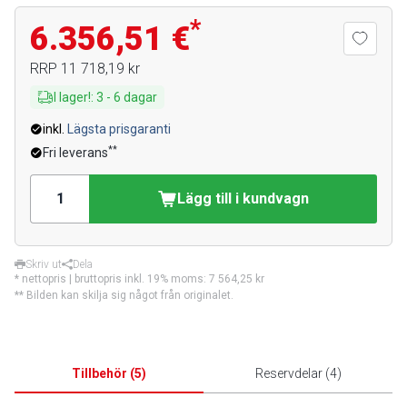
*
6.356,51 €
RRP
11 718,19 kr
I lager!
:
3
-
6
dagar
inkl.
Lägsta prisgaranti
**
Fri leverans
Lägg till i kundvagn
Skriv ut
Dela
* nettopris | bruttopris inkl. 19% moms:
7 564,25 kr
** Bilden kan skilja sig något från originalet.
Tillbehör
(
5
)
Reservdelar
(
4
)