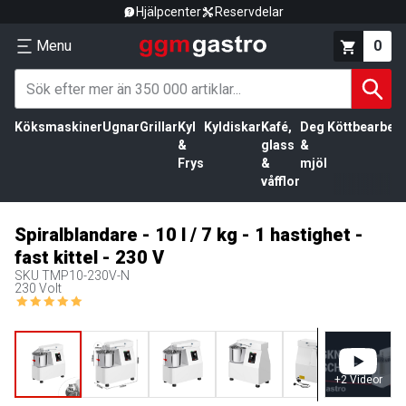
Hjälpcenter
Reservdelar
Menu
0
Köksmaskiner
Ugnar
Grillar
Kyl
Kyldiskar
Kafé,
Deg
Köttbearbetn
&
glass
&
Frys
&
mjöl
våfflor
Spiralblandare - 10 l / 7 kg - 1 hastighet -
fast kittel - 230 V
SKU
TMP10-230V-N
230 Volt
+
2
Videor