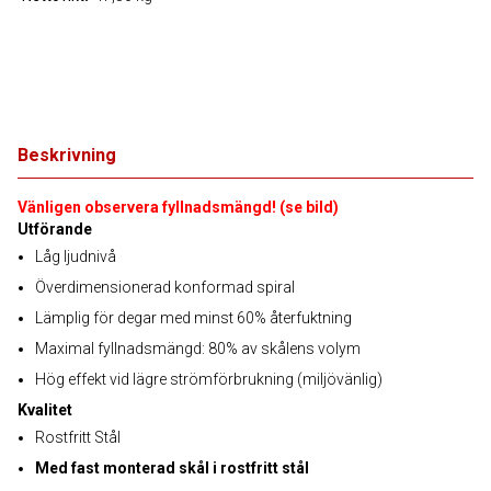
Beskrivning
Vänligen observera fyllnadsmängd! (se bild)
Utförande
Låg ljudnivå
Överdimensionerad konformad spiral
Lämplig för degar med minst 60% återfuktning
Maximal fyllnadsmängd: 80% av skålens volym
Hög effekt vid lägre strömförbrukning (miljövänlig)
Kvalitet
Rostfritt Stål
Med fast monterad skål i rostfritt stål