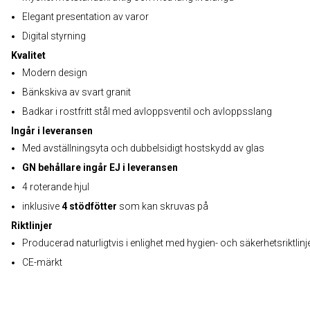
Elegant presentation av varor
Digital styrning
Kvalitet
Modern design
Bänkskiva av svart granit
Badkar i rostfritt stål med avloppsventil och avloppsslang
Ingår i leveransen
Med avställningsyta och dubbelsidigt hostskydd av glas
GN behållare ingår EJ i leveransen
4 roterande hjul
inklusive
4 stödfötter
som kan skruvas på
Riktlinjer
Producerad naturligtvis i enlighet med hygien- och säkerhetsriktlinj
CE-märkt