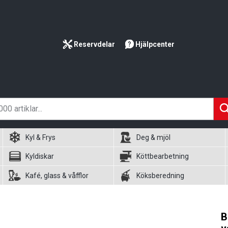
Reservdelar
Hjälpcenter
Kyl & Frys
Deg & mjöl
Kyldiskar
Köttbearbetning
Kafé, glass & våfflor
Köksberedning
B