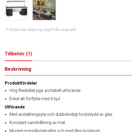
** Bilden kan skilja sig något från originalet.
Tillbehör
(
1
)
Beskrivning
Produktfördelar
Hög flexibilitet pga. portabelt utförande
Enkel att förflytta med 4 hjul
Utförande
Med avställningsyta och dubbelsidigt hostskydd av glas
Konstant varmhållning av mat
Mycket motståndskraftig och med lång livslängd