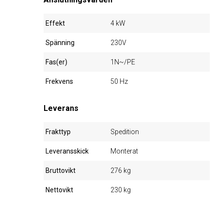
Effekt
4 kW
Spänning
230V
Fas(er)
1N~/PE
Frekvens
50 Hz
Leverans
Frakttyp
Spedition
Leveransskick
Monterat
Bruttovikt
276 kg
Nettovikt
230 kg