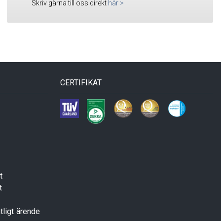
Skriv gärna till oss direkt
här
>
CERTIFIKAT
t
t
tligt ärende