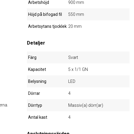
Arbetshöjd
900 mm
Höjd på bifogad fil
550 mm
Arbetsytans tjocklek
20 mm
Detaljer
Färg
Svart
Kapacitet
5 x 1/1 GN
Belysning
LED
Dörrar
4
erna.
Dörrtyp
Massiv(a) dörr(ar)
Antal kast
4
Anslutningsvärden