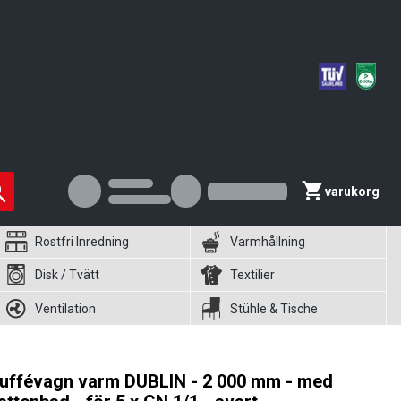
varukorg
Rostfri Inredning
Varmhållning
Disk / Tvätt
Textilier
Ventilation
Stühle & Tische
uffévagn varm DUBLIN - 2 000 mm - med