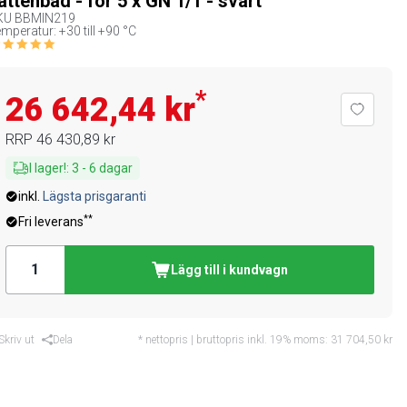
attenbad - för 5 x GN 1/1 - svart
KU
BBMIN219
mperatur: +30 till +90 °C
*
26 642,44 kr
RRP
46 430,89 kr
I lager!
:
3
-
6
dagar
inkl.
Lägsta prisgaranti
**
Fri leverans
Lägg till i kundvagn
Skriv ut
Dela
* nettopris | bruttopris inkl. 19% moms:
31 704,50 kr