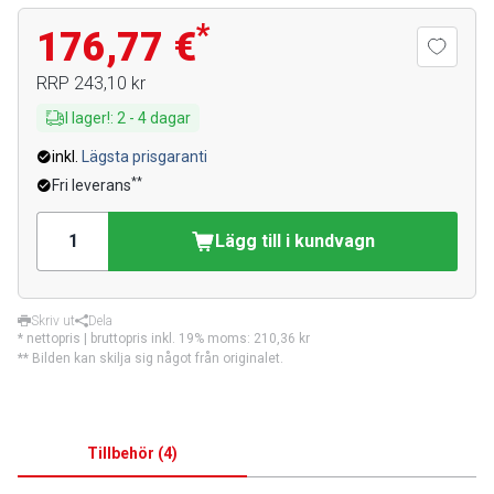
*
176,77 €
RRP
243,10 kr
I lager!
:
2
-
4
dagar
inkl.
Lägsta prisgaranti
**
Fri leverans
Lägg till i kundvagn
Skriv ut
Dela
* nettopris | bruttopris inkl. 19% moms:
210,36 kr
** Bilden kan skilja sig något från originalet.
Tillbehör
(
4
)