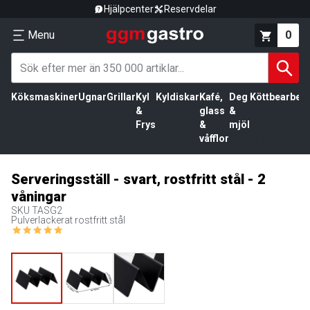
Hjälpcenter
Reservdelar
Menu
0
Köksmaskiner
Ugnar
Grillar
Kyl
Kyldiskar
Kafé,
Deg
Köttbearbetn
&
glass
&
Frys
&
mjöl
våfflor
Serveringsställ - svart, rostfritt stål - 2
våningar
SKU
TASG2
Pulverlackerat rostfritt stål