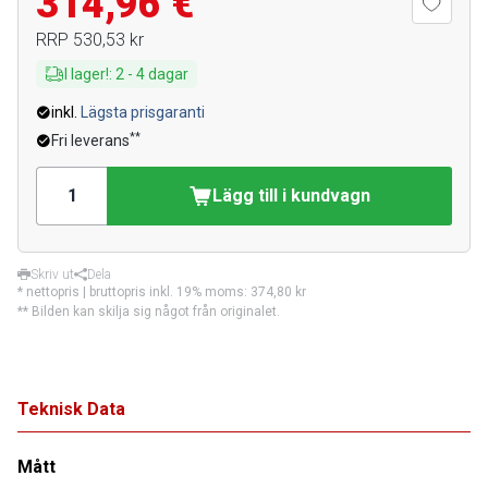
314,96 €
RRP
530,53 kr
I lager!
:
2
-
4
dagar
inkl.
Lägsta prisgaranti
**
Fri leverans
Lägg till i kundvagn
Skriv ut
Dela
* nettopris | bruttopris inkl. 19% moms:
374,80 kr
** Bilden kan skilja sig något från originalet.
Teknisk Data
Mått