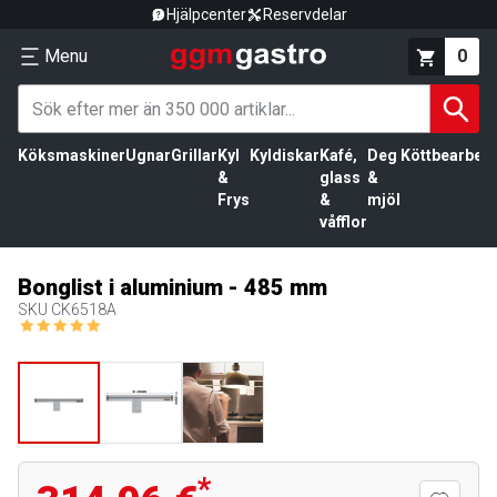
Hjälpcenter
Reservdelar
Menu
0
Köksmaskiner
Ugnar
Grillar
Kyl
Kyldiskar
Kafé,
Deg
Köttbearbetn
&
glass
&
Frys
&
mjöl
våfflor
Bonglist i aluminium - 485 mm
SKU
CK6518A
*